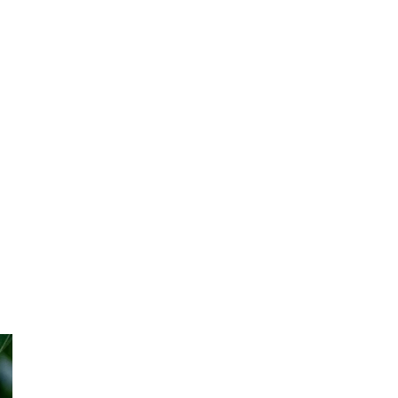
fungicydowa zbóż –
program zabiegów,
terminy i skuteczna
strategia ochrony
Uprawy polowe
Zwalczanie
chwastów w
zbożach ozimych –
kiedy pryskać i jakie
herbicydy wybrać?
Inne
Oprysk na miotłę
zbożową wiosną