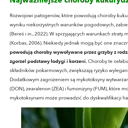
Najważniejsze choroby kukuryd
Rozwojowi patogenów, które powodują choroby kukury
wyniku niekorzystnych warunków pogodowych, zabie
(Bereś i in., 2022). W sprzyjających warunkach straty
(Korbas, 2006). Niekiedy jednak mogą być one znaczn
powodują choroby wywoływane przez grzyby z rodz
zgorzel podstawy łodygi i korzeni.
Choroby te osłabia
składników pokarmowych, zwiększają ryzyko wylegania
Dodatkowym zagrożeniem są mykotoksyny wytwarzan
(DON), zearalenon (ZEA) i fumonizyny (FUM), które mog
mykotoksynami może prowadzić do dyskwalifikacji ha