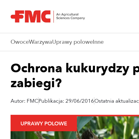
Owoce
Warzywa
Uprawy polowe
Inne
Ochrona kukurydzy pr
zabiegi?
Autor: FMC
Publikacja: 29/06/2016
Ostatnia aktualiza
UPRAWY POLOWE