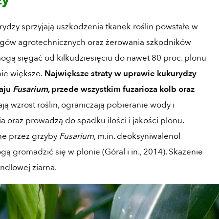
zy
dzy sprzyjają uszkodzenia tkanek roślin powstałe w
gów agrotechnicznych oraz żerowania szkodników
 mogą sięgać od kilkudziesięciu do nawet 80 proc. plonu
ie większe.
Największe straty w uprawie kukurydzy
aju
Fusarium
, przede wszystkim fuzarioza kolb oraz
ją wzrost roślin, ograniczają pobieranie wody i
 oraz prowadzą do spadku ilości i jakości plonu.
e przez grzyby
Fusarium
, m.in. deoksyniwalenol
ą gromadzić się w plonie (Góral i in., 2014). Skażenie
ndlowej ziarna.