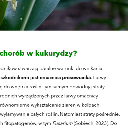
o chorób w kukurydzy?
odników stwarzają idealne warunki do wnikania
szkodnikiem jest omacnica prosowianka.
Larwy
 do wnętrza roślin, tym samym powodują straty
średnich wyrządzonych przez larwy omacnicy
erównomierne wykształcanie ziaren w kolbach,
wyłamywanie całych roślin. Natomiast straty pośrednie,
ych fitopatogenów, w tym
Fusarium
(Sobiech, 2023). Do