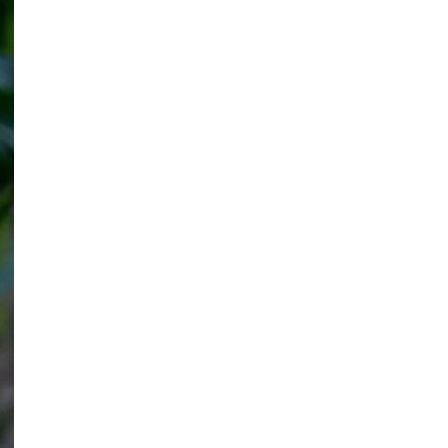
Uprawy polowe
Zboża jare –
najważniejsze
informacje