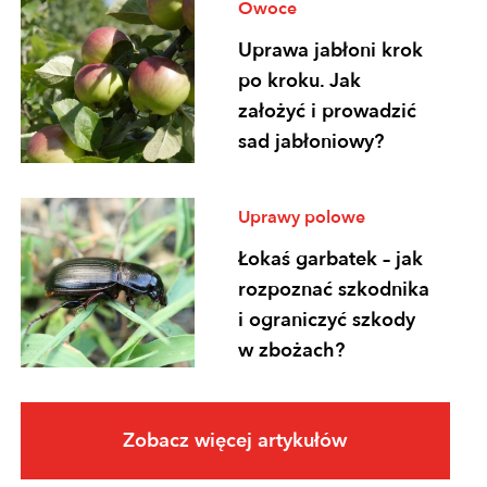
Owoce
Uprawa jabłoni krok
po kroku. Jak
założyć i prowadzić
sad jabłoniowy?
Uprawy polowe
Łokaś garbatek – jak
rozpoznać szkodnika
i ograniczyć szkody
w zbożach?
Uprawy polowe
Zobacz więcej artykułów
Ochrona