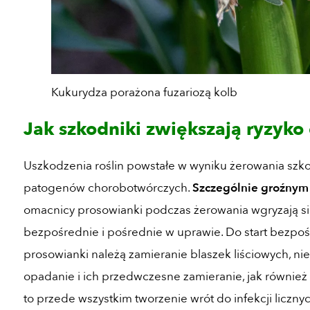
Kukurydza porażona fuzariozą kolb
Jak szkodniki zwiększają ryzyk
Uszkodzenia roślin powstałe w wyniku żerowania szk
patogenów chorobotwórczych.
Szczególnie groźnym 
omacnicy prosowianki podczas żerowania wgryzają się
bezpośrednie i pośrednie w uprawie. Do start bezpo
prosowianki należą zamieranie blaszek liściowych, ni
opadanie i ich przedwczesne zamieranie, jak również 
to przede wszystkim tworzenie wrót do infekcji liczn