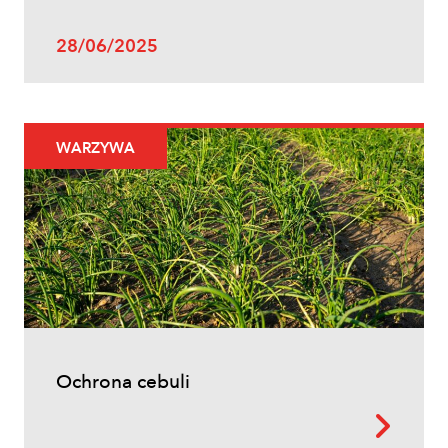
Uprawy polowe
28/06/2025
Zwalczanie chwastów w zbożach
ozimych – kiedy pryskać i jakie
herbicydy wybrać?
WARZYWA
Inne
Ochrona cebuli
Oprysk na miotłę zbożową wiosną