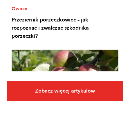
Owoce
Przeziernik porzeczkowiec – jak
rozpoznać i zwalczać szkodnika
porzeczki?
Zobacz więcej artykułów
Owoce
Uprawa jabłoni krok po kroku. Jak
założyć i prowadzić sad jabłoniowy?