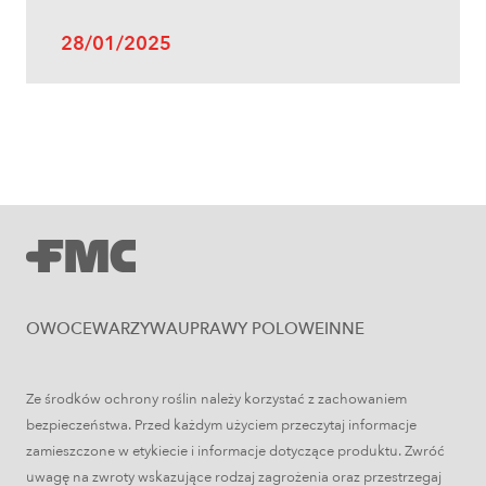
28/01/2025
Uprawy polowe
Zboża jare – najważniejsze informacje
OWOCE
WARZYWA
UPRAWY POLOWE
INNE
Ze środków ochrony roślin należy korzystać z zachowaniem
bezpieczeństwa. Przed każdym użyciem przeczytaj informacje
zamieszczone w etykiecie i informacje dotyczące produktu. Zwróć
uwagę na zwroty wskazujące rodzaj zagrożenia oraz przestrzegaj