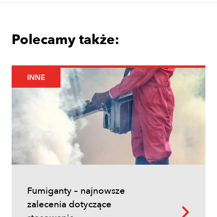
Polecamy także:
INNE
Uprawy polowe
Łokaś garbatek – jak rozpoznać
szkodnika i ograniczyć szkody w
zbożach?
Fumiganty – najnowsze
zalecenia dotyczące