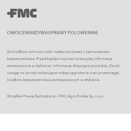
OWOCE
WARZYWA
UPRAWY POLOWE
INNE
Inne
Ze środków ochrony roślin należy korzystać z zachowaniem
bezpieczeństwa. Przed każdym użyciem przeczytaj informacje
Oprysk na miotłę zbożową wiosną
zamieszczone w etykiecie i informacje dotyczące produktu. Zwróć
uwagę na zwroty wskazujące rodzaj zagrożenia oraz przestrzegaj
środków bezpieczeństwa zamieszczonych w etykiecie.
Wszelkie Prawa Zastrzeżone - FMC Agro Polska Sp. z o.o.