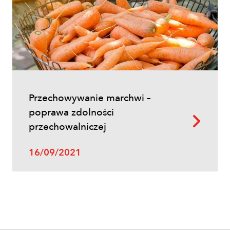
zabiegów, terminy i skuteczna strategia
ochrony
Przechowywanie marchwi –
poprawa zdolności
przechowalniczej
Uprawy polowe
16/09/2021
Zwalczanie chwastów w zbożach
ozimych – kiedy pryskać i jakie
herbicydy wybrać?