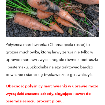
Połyśnica marchwianka (Chamaepsila rosae) to
groźna muchówka, której larwy żerują nie tylko w
uprawie marchwi zwyczajnej, ale również pietruszki
i pasternaku. Szkodnika należy traktować bardzo
poważnie i starać się błyskawicznie go zwalczyć.
Obecność połyśnicy marchwianki w uprawie może
wyrządzić znaczne szkody, sięgające nawet do
osiemdziesięciu procent plonu.