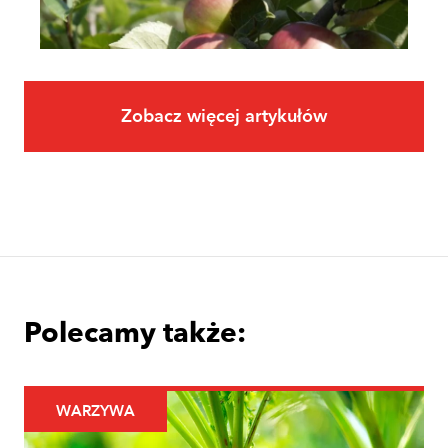
Zobacz więcej artykułów
Owoce
Uprawa jabłoni krok po kroku. Jak
założyć i prowadzić sad jabłoniowy?
Polecamy także:
WARZYWA