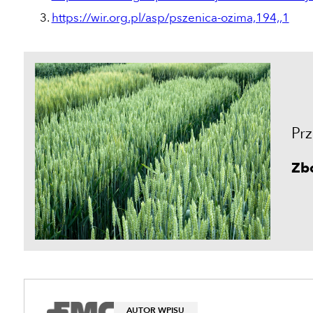
https://wir.org.pl/asp/pszenica-ozima,194,,1
Prz
Zb
AUTOR WPISU