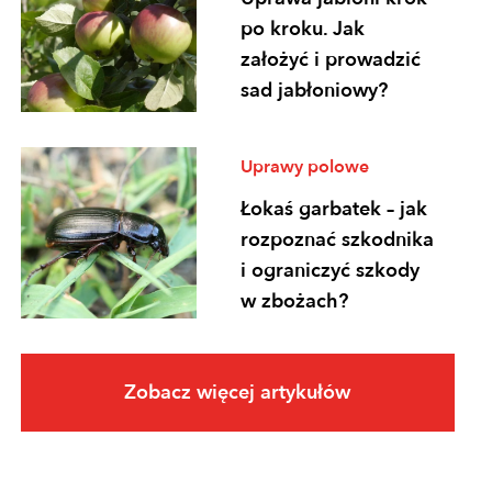
po kroku. Jak
założyć i prowadzić
sad jabłoniowy?
Uprawy polowe
Łokaś garbatek – jak
rozpoznać szkodnika
i ograniczyć szkody
w zbożach?
Uprawy polowe
Zobacz więcej artykułów
Ochrona
fungicydowa zbóż –
program zabiegów,