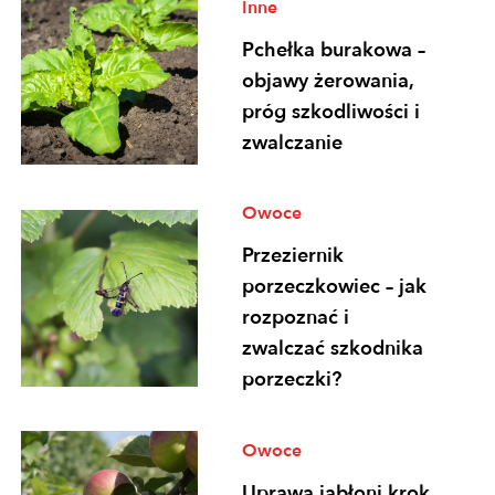
Inne
Pchełka burakowa –
objawy żerowania,
próg szkodliwości i
zwalczanie
Owoce
Przeziernik
porzeczkowiec – jak
rozpoznać i
zwalczać szkodnika
porzeczki?
Owoce
Uprawa jabłoni krok