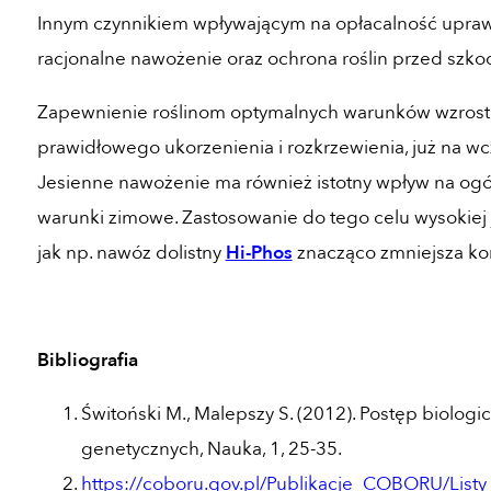
Innym czynnikiem wpływającym na opłacalność uprawy
racjonalne nawożenie oraz ochrona roślin przed szk
Zapewnienie roślinom optymalnych warunków wzrostu
prawidłowego ukorzenienia i rozkrzewienia, już na wc
Jesienne nawożenie ma również istotny wpływ na ogól
warunki zimowe. Zastosowanie do tego celu wysokiej 
jak np. nawóz dolistny
Hi-Phos
znacząco zmniejsza ko
Bibliografia
Świtoński M., Malepszy S. (2012). Postęp biologi
genetycznych, Nauka, 1, 25-35.
https://coboru.gov.pl/Publikacje_COBORU/Li