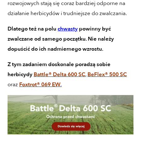
rozwojowych stają się coraz bardziej odporne na
działanie herbicydów i trudniejsze do zwalczania.
Dlatego też na polu
chwasty
powinny być
zwalczane od samego początku. Nie należy
dopuścić do ich nadmiernego wzrostu.
Z tym zadaniem doskonale poradzą sobie
herbicydy
Battle
® Delta 600 SC
,
BeFlex
® 500 SC
oraz
Foxtrot
® 069 EW
.