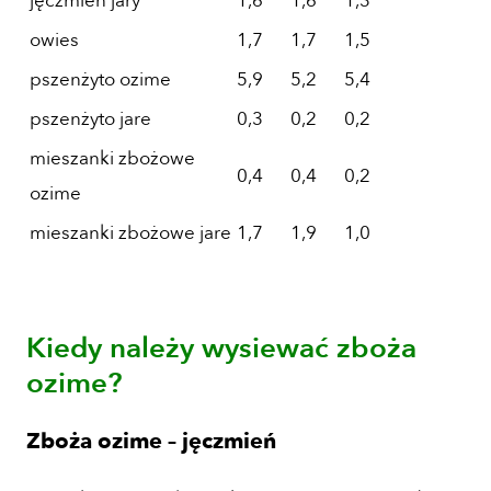
jęczmień jary
1,6
1,6
1,3
owies
1,7
1,7
1,5
pszenżyto ozime
5,9
5,2
5,4
pszenżyto jare
0,3
0,2
0,2
mieszanki zbożowe
0,4
0,4
0,2
ozime
mieszanki zbożowe jare
1,7
1,9
1,0
Kiedy należy wysiewać zboża
ozime?
Zboża ozime – jęczmień