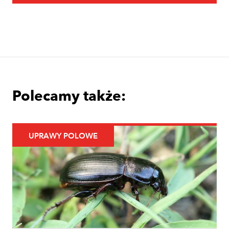
Owoce
Uprawa jabłoni krok po kroku. Jak
założyć i prowadzić sad jabłoniowy?
Polecamy także:
UPRAWY POLOWE
Uprawy polowe
Łokaś garbatek – jak rozpoznać
szkodnika i ograniczyć szkody w