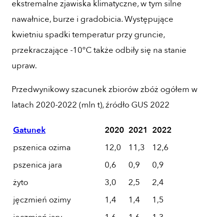
ekstremalne zjawiska klimatyczne, w tym silne
nawałnice, burze i gradobicia. Występujące
kwietniu spadki temperatur przy gruncie,
przekraczające -10°C także odbiły się na stanie
upraw.
Przedwynikowy szacunek zbiorów zbóż ogółem w
latach 2020-2022 (mln t), źródło GUS 2022
Gatunek
2020
2021
2022
pszenica ozima
12,0
11,3
12,6
pszenica jara
0,6
0,9
0,9
żyto
3,0
2,5
2,4
jęczmień ozimy
1,4
1,4
1,5