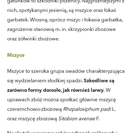
gatunków to szkodniki pszenicy. Najgroźniejszymi z
nich, spotykanymi jesienią, są mszyce oraz łokaś
garbatek. Wiosną, oprócz mszyc i łokasia garbatka,
zagrożenie stanowią m. in. skrzypionki zbożowe
oraz żółwinki zbożowe.
Mszyce
Mszyce to szeroka grupa owadów charakteryzująca
się wydzielaniem słodkiej spadzi.
Szkodliwe są
zarówno formy dorosłe, jak również larwy.
W
uprawach zbóż można spotkać głównie mszycę
czeremchowo-zbożową
Rhopalosiphum padi
L.
oraz mszycę zbożową
Sitobion avenae
F.