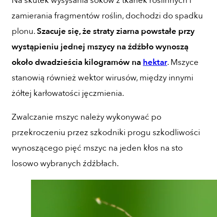
Na skutek wysysania soków z tkanek roślinnych i
zamierania fragmentów roślin, dochodzi do spadku
plonu.
Szacuje się, że straty ziarna powstałe przy
wystąpieniu jednej mszycy na źdźbło wynoszą
około dwadzieścia kilogramów na
hektar
. Mszyce
stanowią również wektor wirusów, między innymi
żółtej karłowatości jęczmienia.
Zwalczanie mszyc należy wykonywać po
przekroczeniu przez szkodniki progu szkodliwości
wynoszącego pięć mszyc na jeden kłos na sto
losowo wybranych źdźbłach.