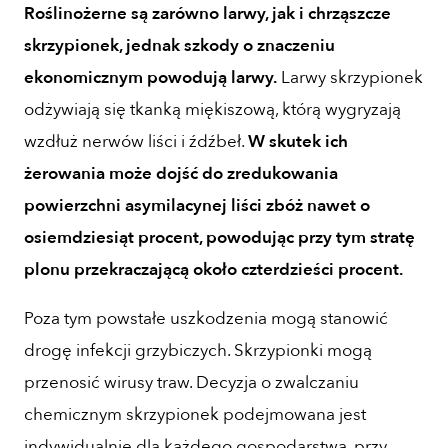
Roślinożerne są zarówno larwy, jak i chrząszcze
skrzypionek, jednak szkody o znaczeniu
ekonomicznym powodują larwy.
Larwy skrzypionek
odżywiają się tkanką miękiszową, którą wygryzają
wzdłuż nerwów liści i źdźbeł.
W skutek ich
żerowania może dojść do zredukowania
powierzchni asymilacynej liści zbóż nawet o
osiemdziesiąt procent, powodując przy tym stratę
plonu przekraczającą około czterdzieści procent.
Poza tym powstałe uszkodzenia mogą stanowić
drogę infekcji grzybiczych. Skrzypionki mogą
przenosić wirusy traw. Decyzja o zwalczaniu
chemicznym skrzypionek podejmowana jest
indywidualnie dla każdego gospodarstwa, przy