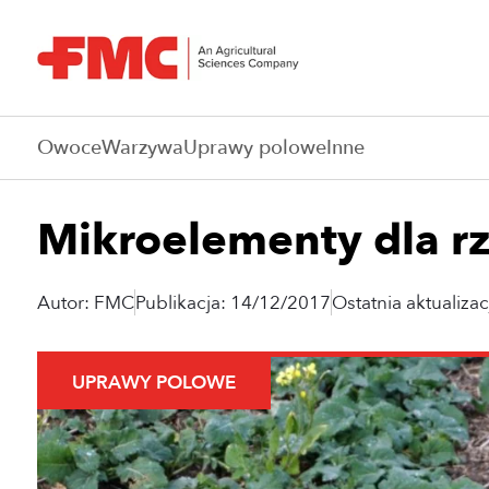
Owoce
Warzywa
Uprawy polowe
Inne
Mikroelementy dla r
Autor: FMC
Publikacja: 14/12/2017
Ostatnia aktualiza
UPRAWY POLOWE