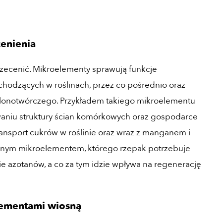
cenienia
zecenić. Mikroelementy sprawują funkcje
chodzących w roślinach, przez co pośrednio oraz
 plonotwórczego. Przykładem takiego mikroelementu
łtowaniu struktury ścian komórkowych oraz gospodarce
ransport cukrów w roślinie oraz wraz z manganem i
ażnym mikroelementem, którego rzepak potrzebuje
ie azotanów, a co za tym idzie wpływa na regenerację
ementami wiosną