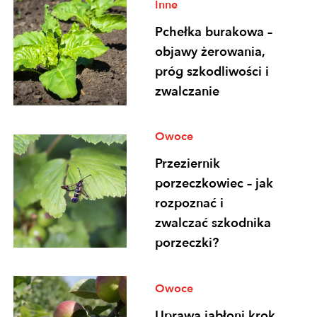
Inne
Pchełka burakowa –
objawy żerowania,
próg szkodliwości i
zwalczanie
Owoce
Przeziernik
porzeczkowiec – jak
rozpoznać i
zwalczać szkodnika
porzeczki?
Owoce
Uprawa jabłoni krok