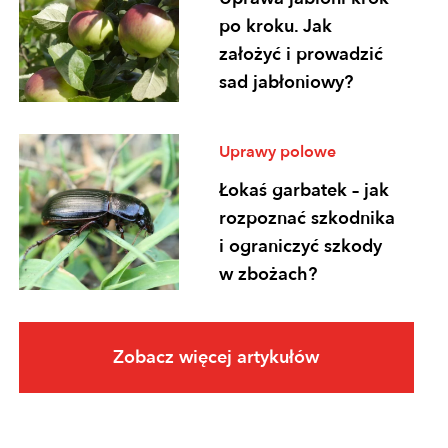
po kroku. Jak
założyć i prowadzić
sad jabłoniowy?
Uprawy polowe
Łokaś garbatek – jak
rozpoznać szkodnika
i ograniczyć szkody
w zbożach?
Uprawy polowe
Zobacz więcej artykułów
Ochrona
fungicydowa zbóż –
program zabiegów,