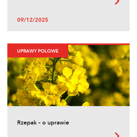
09/12/2025
Uprawy polowe
UPRAWY POLOWE
Ochrona fungicydowa zbóż – program
zabiegów, terminy i skuteczna strategia
ochrony
Rzepak – o uprawie