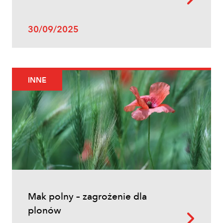
Uprawy polowe
30/09/2025
Zwalczanie chwastów w zbożach
ozimych – kiedy pryskać i jakie
herbicydy wybrać?
INNE
Inne
Mak polny – zagrożenie dla
Oprysk na miotłę zbożową wiosną
plonów