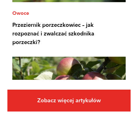
Owoce
Przeziernik porzeczkowiec – jak
rozpoznać i zwalczać szkodnika
porzeczki?
Zobacz więcej artykułów
Owoce
Uprawa jabłoni krok po kroku. Jak
założyć i prowadzić sad jabłoniowy?