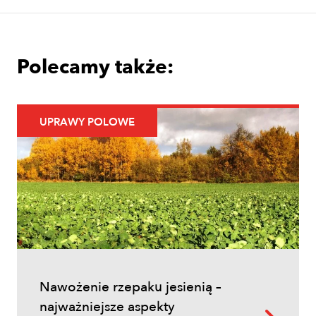
Polecamy także:
UPRAWY POLOWE
Uprawy polowe
Łokaś garbatek – jak rozpoznać
szkodnika i ograniczyć szkody w
zbożach?
Nawożenie rzepaku jesienią –
najważniejsze aspekty