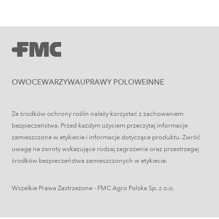
Uprawa jabłoni krok po kroku. Jak
założyć i prowadzić sad jabłoniowy?
OWOCE
WARZYWA
UPRAWY POLOWE
INNE
Ze środków ochrony roślin należy korzystać z zachowaniem
bezpieczeństwa. Przed każdym użyciem przeczytaj informacje
zamieszczone w etykiecie i informacje dotyczące produktu. Zwróć
Uprawy polowe
uwagę na zwroty wskazujące rodzaj zagrożenia oraz przestrzegaj
środków bezpieczeństwa zamieszczonych w etykiecie.
Łokaś garbatek – jak rozpoznać
szkodnika i ograniczyć szkody w
Wszelkie Prawa Zastrzeżone - FMC Agro Polska Sp. z o.o.
zbożach?