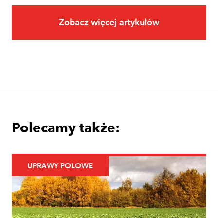
Zobacz więcej artykułów
Owoce
Uprawa jabłoni krok po kroku. Jak
założyć i prowadzić sad jabłoniowy?
Polecamy także:
UPRAWY POLOWE
Uprawy polowe