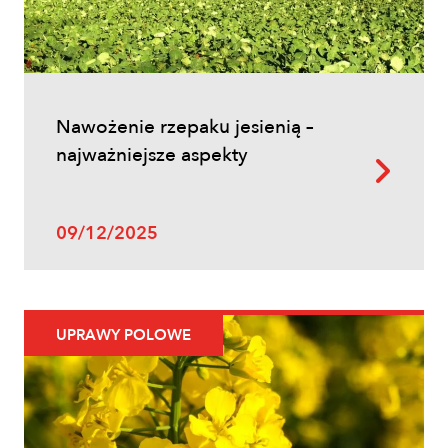
Łokaś garbatek – jak rozpoznać
szkodnika i ograniczyć szkody w
zbożach?
Nawożenie rzepaku jesienią –
najważniejsze aspekty
09/12/2025
Uprawy polowe
UPRAWY POLOWE
Ochrona fungicydowa zbóż – program
zabiegów, terminy i skuteczna strategia
ochrony