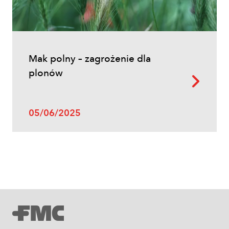
Inne
Mak polny – zagrożenie dla
Oprysk na miotłę zbożową wiosną
plonów
05/06/2025
Uprawy polowe