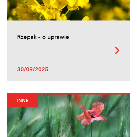
Rzepak – o uprawie
Uprawy polowe
30/09/2025
Zwalczanie chwastów w zbożach
ozimych – kiedy pryskać i jakie
herbicydy wybrać?
INNE