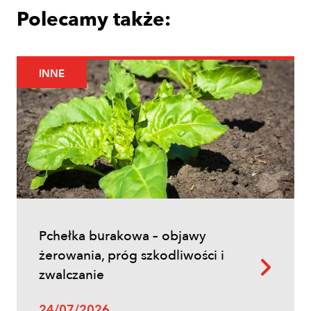
Polecamy także:
INNE
Uprawy polowe
Łokaś garbatek – jak rozpoznać
szkodnika i ograniczyć szkody w
zbożach?
Pchełka burakowa – objawy
żerowania, próg szkodliwości i
zwalczanie
24/07/2026