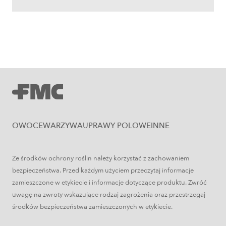
Uprawy polowe
Zboża jare – najważniejsze informacje
OWOCE
WARZYWA
UPRAWY POLOWE
INNE
Ze środków ochrony roślin należy korzystać z zachowaniem
bezpieczeństwa. Przed każdym użyciem przeczytaj informacje
zamieszczone w etykiecie i informacje dotyczące produktu. Zwróć
uwagę na zwroty wskazujące rodzaj zagrożenia oraz przestrzegaj
środków bezpieczeństwa zamieszczonych w etykiecie.