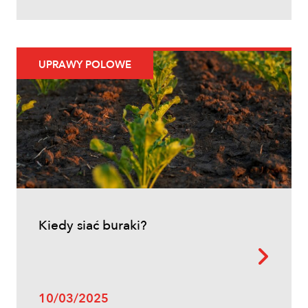
Zwalczanie chwastów w zbożach
ozimych – kiedy pryskać i jakie
herbicydy wybrać?
UPRAWY POLOWE
Inne
Kiedy siać buraki?
Oprysk na miotłę zbożową wiosną
10/03/2025