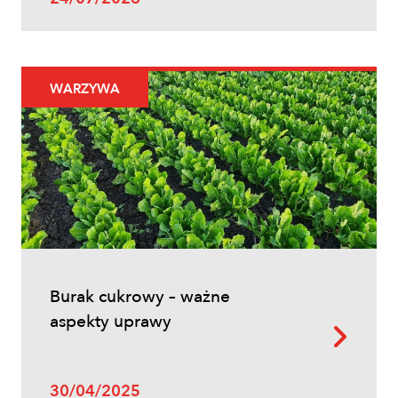
Uprawy polowe
WARZYWA
Ochrona fungicydowa zbóż – program
zabiegów, terminy i skuteczna strategia
ochrony
Burak cukrowy – ważne
aspekty uprawy
Uprawy polowe
30/04/2025