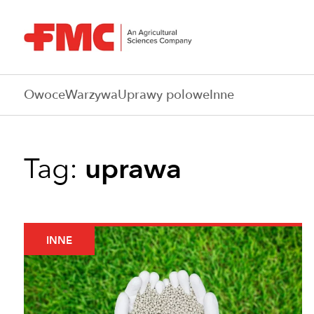
Owoce
Warzywa
Uprawy polowe
Inne
Tag:
uprawa
INNE