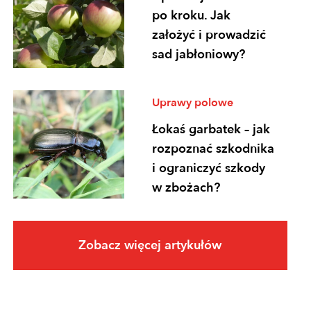
po kroku. Jak
założyć i prowadzić
sad jabłoniowy?
Uprawy polowe
Łokaś garbatek – jak
rozpoznać szkodnika
i ograniczyć szkody
w zbożach?
Uprawy polowe
Zobacz więcej artykułów
Ochrona
fungicydowa zbóż –
program zabiegów,