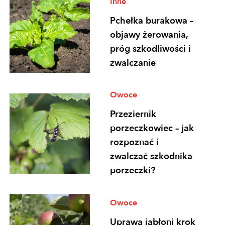
Inne
Pchełka burakowa –
objawy żerowania,
próg szkodliwości i
zwalczanie
Owoce
Przeziernik
porzeczkowiec – jak
rozpoznać i
zwalczać szkodnika
porzeczki?
Owoce
Uprawa jabłoni krok