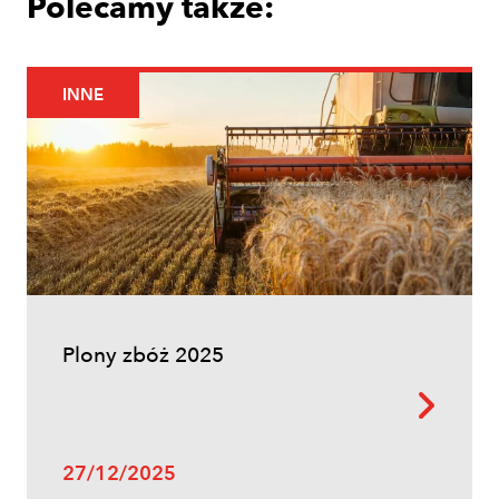
Polecamy także:
INNE
Uprawy polowe
Łokaś garbatek – jak rozpoznać
szkodnika i ograniczyć szkody w
zbożach?
Plony zbóż 2025
27/12/2025