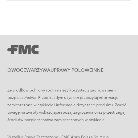
Uprawy polowe
Zboża jare – najważniejsze informacje
OWOCE
WARZYWA
UPRAWY POLOWE
INNE
Ze środków ochrony roślin należy korzystać z zachowaniem
bezpieczeństwa. Przed każdym użyciem przeczytaj informacje
zamieszczone w etykiecie i informacje dotyczące produktu. Zwróć
uwagę na zwroty wskazujące rodzaj zagrożenia oraz przestrzegaj
środków bezpieczeństwa zamieszczonych w etykiecie.
Wszelkie Prawa Zastrzeżone - FMC Agro Polska Sp. z o.o.