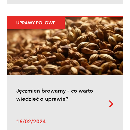
Uprawy polowe
UPRAWY POLOWE
Ochrona fungicydowa zbóż – program
zabiegów, terminy i skuteczna strategia
ochrony
Jęczmień browarny – co warto
wiedzieć o uprawie?
Uprawy polowe
16/02/2024
Zwalczanie chwastów w zbożach