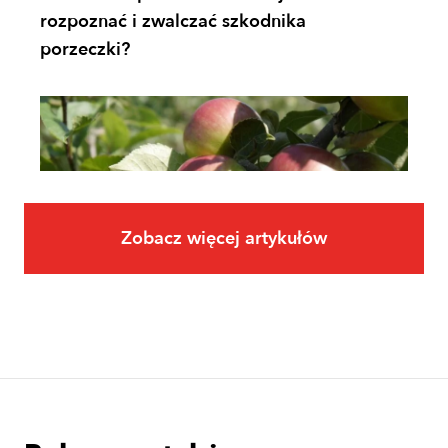
rozpoznać i zwalczać szkodnika
porzeczki?
Zobacz więcej artykułów
Owoce
Uprawa jabłoni krok po kroku. Jak
założyć i prowadzić sad jabłoniowy?