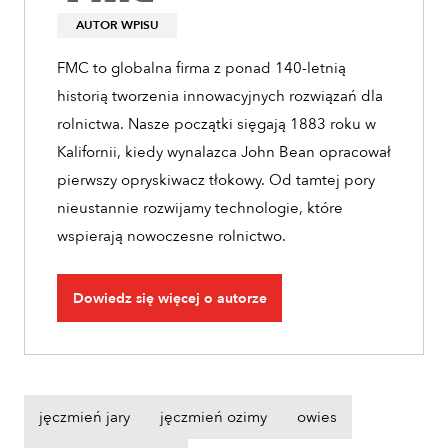
AUTOR WPISU
FMC to globalna firma z ponad 140-letnią
historią tworzenia innowacyjnych rozwiązań dla
rolnictwa. Nasze początki sięgają 1883 roku w
Kalifornii, kiedy wynalazca John Bean opracował
pierwszy opryskiwacz tłokowy. Od tamtej pory
nieustannie rozwijamy technologie, które
wspierają nowoczesne rolnictwo.
Dowiedz się więcej o autorze
jęczmień jary
jęczmień ozimy
owies