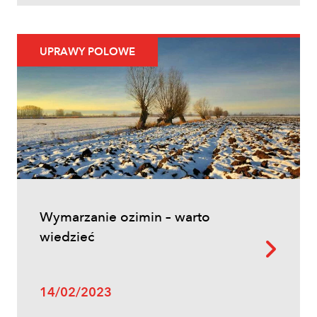
ozimych – kiedy pryskać i jakie
herbicydy wybrać?
UPRAWY POLOWE
Inne
Wymarzanie ozimin – warto
Oprysk na miotłę zbożową wiosną
wiedzieć
14/02/2023