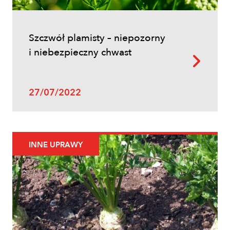
Szczwół plamisty – niepozorny
i niebezpieczny chwast
27/07/2022
INNE UPRAWY