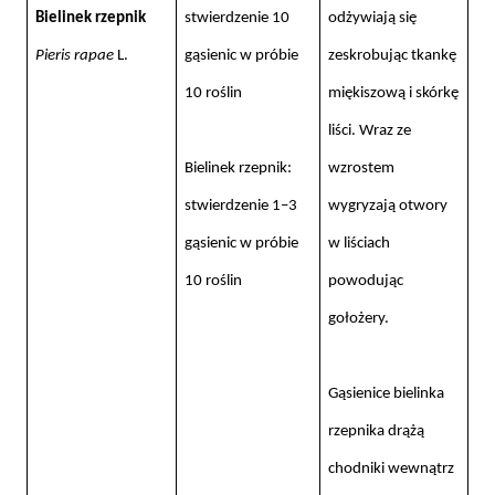
Bielinek rzepnik
stwierdzenie 10
odżywiają się
Pieris rapae
L.
gąsienic w próbie
zeskrobując tkankę
10 roślin
miękiszową i skórkę
liści. Wraz ze
Bielinek rzepnik:
wzrostem
stwierdzenie 1–3
wygryzają otwory
gąsienic w próbie
w liściach
10 roślin
powodując
gołożery.
Gąsienice bielinka
rzepnika drążą
chodniki wewnątrz