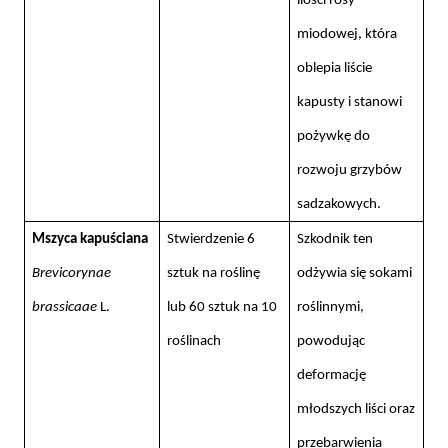
ilości rosy
miodowej, która
oblepia liście
kapusty i stanowi
pożywkę do
rozwoju grzybów
sadzakowych.
Mszyca kapuściana
Stwierdzenie 6
Szkodnik ten
Brevicorynae
sztuk na roślinę
odżywia się sokami
brassicaae
L.
lub 60 sztuk na 10
roślinnymi,
roślinach
powodując
deformację
młodszych liści oraz
przebarwienia