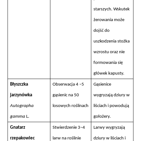
starszych. Wskutek
żerowania może
dojść do
uszkodzenia stożka
wzrostu oraz nie
formowania się
główek kapusty.
Błyszczka
Obserwacja 4 –5
Gąsienice
jarzynówka
gąsienic na 50
wygryzają dziury w
Autographa
losowych roślinach
liściach i powodują
gamma
L.
gołożery.
Gnatarz
Stwierdzenie 3–4
Larwy wygryzają
rzepakowiec
larw na roślinie
dziury w liściach i