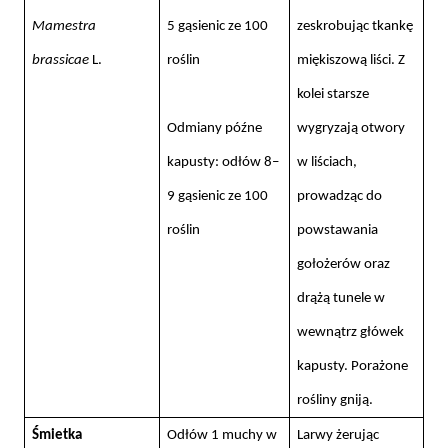
Mamestra
5 gąsienic ze 100
zeskrobując tkankę
brassicae
L.
roślin
miękiszową liści. Z
kolei starsze
Odmiany późne
wygryzają otwory
kapusty: odłów 8–
w liściach,
9 gąsienic ze 100
prowadząc do
roślin
powstawania
gołożerów oraz
drążą tunele w
wewnątrz główek
kapusty. Porażone
rośliny gniją.
Śmietka
Odłów 1 muchy w
Larwy żerując