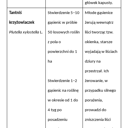
główek kapusty.
Tantniś
Stwierdzenie 5–10
Młode gąsienice
krzyżowiaczek
gąsienic w próbie
żerują wewnątrz
Plutella xylostella
L.
50 losowych roślin
liści tworząc tzw.
z pola o
okienka, starsze
powierzchni do 1
wyjadają w liściach
ha
dziury na
przestrzał. Ich
Stwierdzenie 1–2
żerowanie, w
gąsienic na roślinę
przypadku silnego
w okresie od 1 do
porażenia,
4 tyg po
prowadzi do
posadzeniu
zniszczenia liści