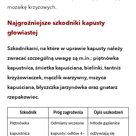
mozaikę krzyżowych.
Najgroźniejsze szkodniki kapusty
głowiastej
Szkodnikami, na które w uprawie kapusty należy
zwracać szczególną uwagę są m.in.: piętnówka
kapustnica, śmietka kapuściana, bielinki, tantniś
krzyżowiaczek, mączlik warzywny, mszyca
kapuściana, błyszczka jarzynówka oraz gnatarz
rzepakowiec.
Szkodnik
Próg zagrożenia
Opis uszkodzeń
Piętnówka
Odmiany wczesne
Młode gąsienice
kapustnica
kapusty: odłów 4–
odżywiają się