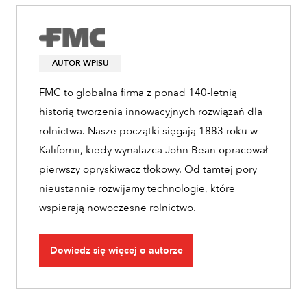
AUTOR WPISU
FMC to globalna firma z ponad 140-letnią
historią tworzenia innowacyjnych rozwiązań dla
rolnictwa. Nasze początki sięgają 1883 roku w
Kalifornii, kiedy wynalazca John Bean opracował
pierwszy opryskiwacz tłokowy. Od tamtej pory
nieustannie rozwijamy technologie, które
wspierają nowoczesne rolnictwo.
Dowiedz się więcej o autorze