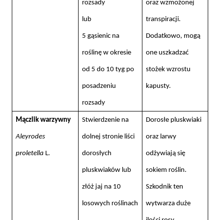
rozsady
oraz wzmożonej
lub
transpiracji.
5 gąsienic na
Dodatkowo, mogą
roślinę w okresie
one uszkadzać
od 5 do 10 tyg po
stożek wzrostu
posadzeniu
kapusty.
rozsady
Mączlik warzywny
Stwierdzenie na
Dorosłe pluskwiaki
Aleyrodes
dolnej stronie liści
oraz larwy
proletella
L.
dorosłych
odżywiają się
pluskwiaków lub
sokiem roślin.
złóż jaj na 10
Szkodnik ten
losowych roślinach
wytwarza duże