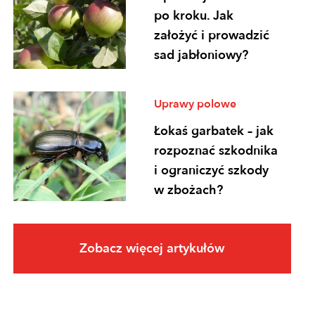
po kroku. Jak
założyć i prowadzić
sad jabłoniowy?
Uprawy polowe
Łokaś garbatek – jak
rozpoznać szkodnika
i ograniczyć szkody
w zbożach?
Uprawy polowe
Zobacz więcej artykułów
Ochrona
fungicydowa zbóż –
program zabiegów,