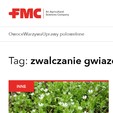
Owoce
Warzywa
Uprawy polowe
Inne
Tag:
zwalczanie gwiaz
INNE