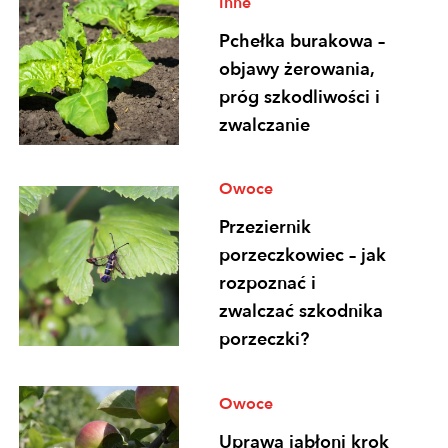
Inne
Pchełka burakowa –
objawy żerowania,
próg szkodliwości i
zwalczanie
Owoce
Przeziernik
porzeczkowiec – jak
rozpoznać i
zwalczać szkodnika
porzeczki?
Owoce
Uprawa jabłoni krok