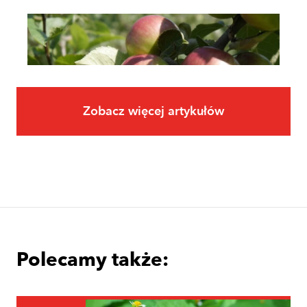
Zobacz więcej artykułów
Owoce
Uprawa jabłoni krok po kroku. Jak
założyć i prowadzić sad jabłoniowy?
Polecamy także: