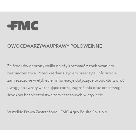
Uprawy polowe
Zboża jare – najważniejsze informacje
OWOCE
WARZYWA
UPRAWY POLOWE
INNE
Ze środków ochrony roślin należy korzystać z zachowaniem
bezpieczeństwa. Przed każdym użyciem przeczytaj informacje
zamieszczone w etykiecie i informacje dotyczące produktu. Zwróć
uwagę na zwroty wskazujące rodzaj zagrożenia oraz przestrzegaj
środków bezpieczeństwa zamieszczonych w etykiecie.
Wszelkie Prawa Zastrzeżone - FMC Agro Polska Sp. z o.o.