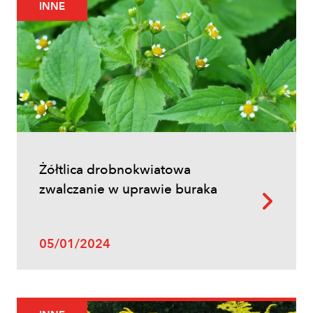
INNE
Uprawy polowe
Łokaś garbatek – jak rozpoznać
szkodnika i ograniczyć szkody w
zbożach?
Żółtlica drobnokwiatowa
zwalczanie w uprawie buraka
05/01/2024
Uprawy polowe