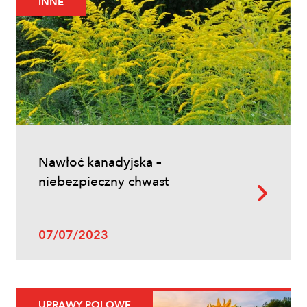
INNE
Ochrona fungicydowa zbóż – program
zabiegów, terminy i skuteczna strategia
ochrony
Nawłoć kanadyjska –
niebezpieczny chwast
Uprawy polowe
07/07/2023
Zwalczanie chwastów w zbożach
ozimych – kiedy pryskać i jakie
herbicydy wybrać?
UPRAWY POLOWE