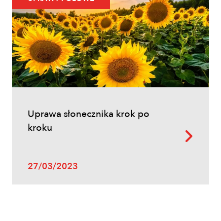
Inne
Uprawa słonecznika krok po
Oprysk na miotłę zbożową wiosną
kroku
27/03/2023