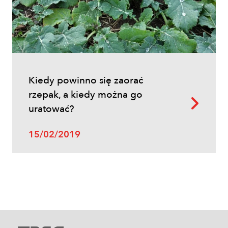
Inne
Kiedy powinno się zaorać
Oprysk na miotłę zbożową wiosną
rzepak, a kiedy można go
uratować?
15/02/2019