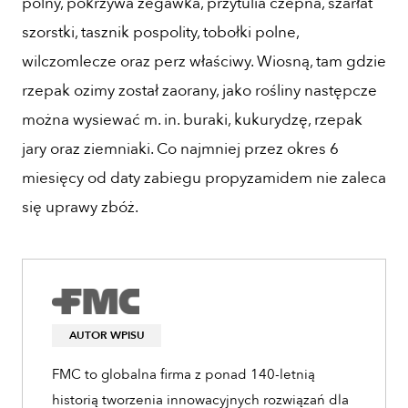
polny, pokrzywa żegawka, przytulia czepna, szarłat
szorstki, tasznik pospolity, tobołki polne,
wilczomlecze oraz perz właściwy. Wiosną, tam gdzie
rzepak ozimy został zaorany, jako rośliny następcze
można wysiewać m. in. buraki, kukurydzę, rzepak
jary oraz ziemniaki. Co najmniej przez okres 6
miesięcy od daty zabiegu propyzamidem nie zaleca
się uprawy zbóż.
AUTOR WPISU
FMC to globalna firma z ponad 140-letnią
historią tworzenia innowacyjnych rozwiązań dla