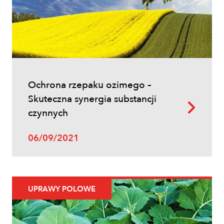
Uprawy polowe
Łokaś garbatek – jak rozpoznać
szkodnika i ograniczyć szkody w
zbożach?
Ochrona rzepaku ozimego –
Skuteczna synergia substancji
czynnych
06/09/2021
Uprawy polowe
UPRAWY POLOWE
Ochrona fungicydowa zbóż – program
zabiegów, terminy i skuteczna strategia