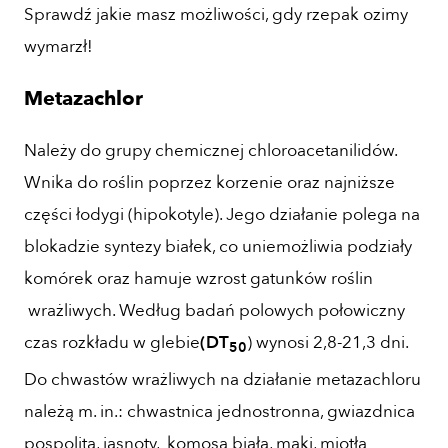
Sprawdź jakie masz możliwości, gdy rzepak ozimy
wymarzł!
Metazachlor
Należy do grupy chemicznej chloroacetanilidów.
Wnika do roślin poprzez korzenie oraz najniższe
części łodygi (hipokotyle). Jego działanie polega na
blokadzie syntezy białek, co uniemożliwia podziały
komórek oraz hamuje wzrost gatunków roślin
wrażliwych. Według badań polowych połowiczny
czas rozkładu w glebie
(DT
) wynosi 2,8-21,3 dni.
50
Do chwastów wrażliwych na działanie metazachloru
należą m. in.: chwastnica jednostronna, gwiazdnica
pospolita, jasnoty, komosa biała, maki, miotła