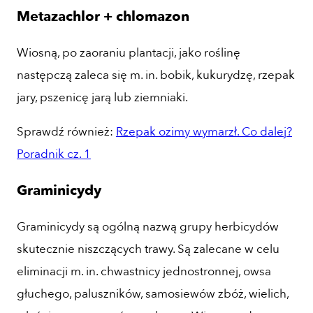
Metazachlor + chlomazon
Wiosną, po zaoraniu plantacji, jako roślinę
następczą zaleca się m. in. bobik, kukurydzę, rzepak
jary, pszenicę jarą lub ziemniaki.
Sprawdź również:
Rzepak ozimy wymarzł. Co dalej?
Poradnik cz. 1
Graminicydy
Graminicydy są ogólną nazwą grupy herbicydów
skutecznie niszczących trawy. Są zalecane w celu
eliminacji m. in. chwastnicy jednostronnej, owsa
głuchego, paluszników, samosiewów zbóż, wielich,