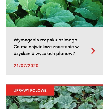
ochrony
Wymagania rzepaku ozimego.
Co ma największe znaczenie w
uzyskaniu wysokich plonów?
Uprawy polowe
21/07/2020
Zwalczanie chwastów w zbożach
ozimych – kiedy pryskać i jakie
herbicydy wybrać?
UPRAWY POLOWE