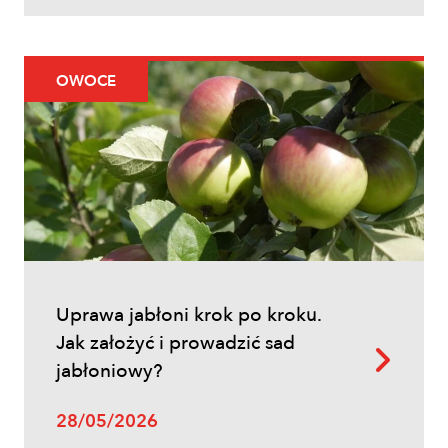
Zwalczanie chwastów w zbożach
ozimych – kiedy pryskać i jakie
herbicydy wybrać?
OWOCE
Inne
Uprawa jabłoni krok po kroku.
Oprysk na miotłę zbożową wiosną
Jak założyć i prowadzić sad
jabłoniowy?
28/05/2026