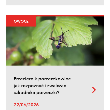
Uprawy polowe
OWOCE
Ochrona fungicydowa zbóż – program
zabiegów, terminy i skuteczna strategia
ochrony
Przeziernik porzeczkowiec –
jak rozpoznać i zwalczać
szkodnika porzeczki?
Uprawy polowe
22/06/2026