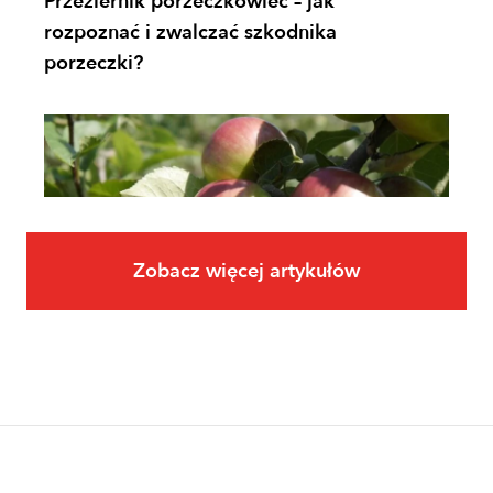
Przeziernik porzeczkowiec – jak
rozpoznać i zwalczać szkodnika
porzeczki?
Zobacz więcej artykułów
Owoce
Uprawa jabłoni krok po kroku. Jak
założyć i prowadzić sad jabłoniowy?