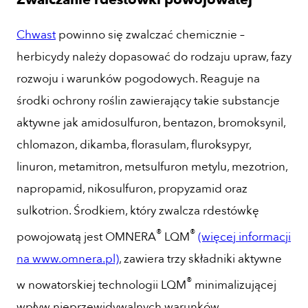
Chwast
powinno się zwalczać chemicznie –
herbicydy należy dopasować do rodzaju upraw, fazy
rozwoju i warunków pogodowych. Reaguje na
środki ochrony roślin zawierający takie substancje
aktywne jak amidosulfuron, bentazon, bromoksynil,
chlomazon, dikamba, florasulam, fluroksypyr,
linuron, metamitron, metsulfuron metylu, mezotrion,
napropamid, nikosulfuron, propyzamid oraz
sulkotrion. Środkiem, który zwalcza rdestówkę
®
®
powojowatą jest OMNERA
LQM
(więcej informacji
na www.omnera.pl)
, zawiera trzy składniki aktywne
®
w nowatorskiej technologii LQM
minimalizującej
wpływ nieprzewidywalnych warunków