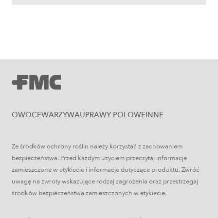
Uprawy polowe
Zboża jare – najważniejsze informacje
OWOCE
WARZYWA
UPRAWY POLOWE
INNE
Ze środków ochrony roślin należy korzystać z zachowaniem
bezpieczeństwa. Przed każdym użyciem przeczytaj informacje
zamieszczone w etykiecie i informacje dotyczące produktu. Zwróć
uwagę na zwroty wskazujące rodzaj zagrożenia oraz przestrzegaj
środków bezpieczeństwa zamieszczonych w etykiecie.