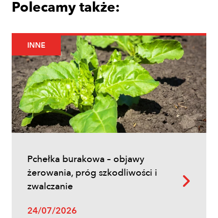
Polecamy także:
INNE
Uprawy polowe
Łokaś garbatek – jak rozpoznać
szkodnika i ograniczyć szkody w
zbożach?
Pchełka burakowa – objawy
żerowania, próg szkodliwości i
zwalczanie
24/07/2026