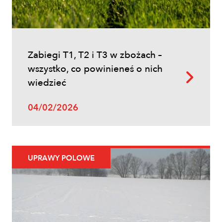
Zabiegi T1, T2 i T3 w zbożach –
wszystko, co powinieneś o nich
wiedzieć
Uprawy polowe
04/02/2026
Zwalczanie chwastów w zbożach
ozimych – kiedy pryskać i jakie
herbicydy wybrać?
UPRAWY POLOWE