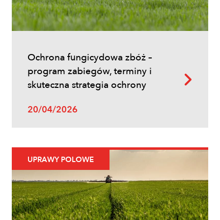
Łokaś garbatek – jak rozpoznać
szkodnika i ograniczyć szkody w
zbożach?
Ochrona fungicydowa zbóż –
program zabiegów, terminy i
skuteczna strategia ochrony
20/04/2026
Uprawy polowe
UPRAWY POLOWE
Ochrona fungicydowa zbóż – program
zabiegów, terminy i skuteczna strategia
ochrony