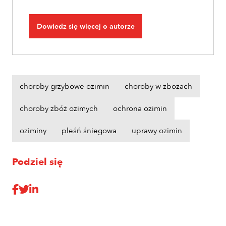
Dowiedz się więcej o autorze
choroby grzybowe ozimin
choroby w zbożach
choroby zbóż ozimych
ochrona ozimin
oziminy
pleśń śniegowa
uprawy ozimin
Podziel się