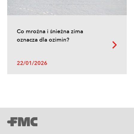
Inne
Co mroźna i śnieżna zima
Oprysk na miotłę zbożową wiosną
oznacza dla ozimin?
22/01/2026
Uprawy polowe