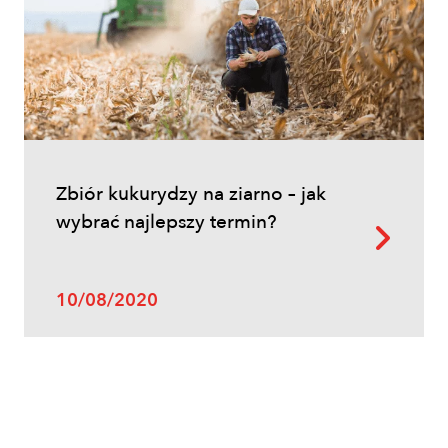
Inne
Zbiór kukurydzy na ziarno – jak
Oprysk na miotłę zbożową wiosną
wybrać najlepszy termin?
10/08/2020