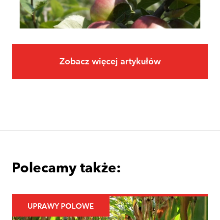
Zobacz więcej artykułów
Owoce
Uprawa jabłoni krok po kroku. Jak
założyć i prowadzić sad jabłoniowy?
Polecamy także:
UPRAWY POLOWE