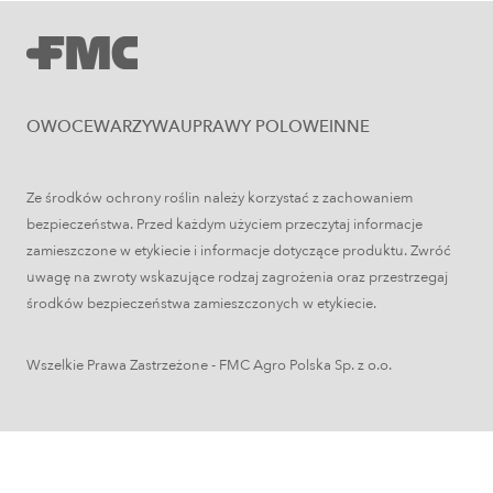
Uprawy polowe
Zboża jare – najważniejsze informacje
OWOCE
WARZYWA
UPRAWY POLOWE
INNE
Ze środków ochrony roślin należy korzystać z zachowaniem
bezpieczeństwa. Przed każdym użyciem przeczytaj informacje
zamieszczone w etykiecie i informacje dotyczące produktu. Zwróć
uwagę na zwroty wskazujące rodzaj zagrożenia oraz przestrzegaj
środków bezpieczeństwa zamieszczonych w etykiecie.
Wszelkie Prawa Zastrzeżone - FMC Agro Polska Sp. z o.o.