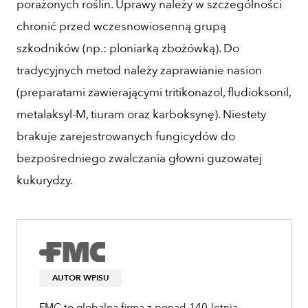
porażonych roślin. Uprawy należy w szczególności
chronić przed wczesnowiosenną grupą
szkodników (np.: ploniarką zbożówką). Do
tradycyjnych metod należy zaprawianie nasion
(preparatami zawierającymi tritikonazol, fludioksonil,
metalaksyl-M, tiuram oraz karboksynę). Niestety
brakuje zarejestrowanych fungicydów do
bezpośredniego zwalczania głowni guzowatej
kukurydzy.
AUTOR WPISU
FMC to globalna firma z ponad 140-letnią