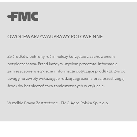
OWOCE
WARZYWA
UPRAWY POLOWE
INNE
Ze środków ochrony roślin należy korzystać z zachowaniem
bezpieczeństwa. Przed każdym użyciem przeczytaj informacje
zamieszczone w etykiecie i informacje dotyczące produktu. Zwróć
Uprawy polowe
uwagę na zwroty wskazujące rodzaj zagrożenia oraz przestrzegaj
środków bezpieczeństwa zamieszczonych w etykiecie.
Łokaś garbatek – jak rozpoznać
szkodnika i ograniczyć szkody w
Wszelkie Prawa Zastrzeżone - FMC Agro Polska Sp. z o.o.
zbożach?