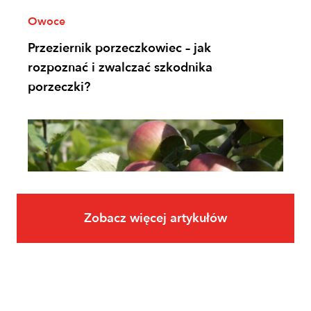
Owoce
Przeziernik porzeczkowiec – jak
rozpoznać i zwalczać szkodnika
porzeczki?
Zobacz więcej artykułów
Owoce
Uprawa jabłoni krok po kroku. Jak
założyć i prowadzić sad jabłoniowy?