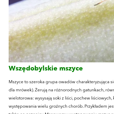
Wszędobylskie mszyce
Mszyce to szeroka grupa owadów charakteryzująca się 
dla mrówek). Żerują na różnorodnych gatunkach, równi
wielotorowa: wysysają soki z liści, pochew liściowych, 
występowania wielu groźnych chorób. Przykładem jest