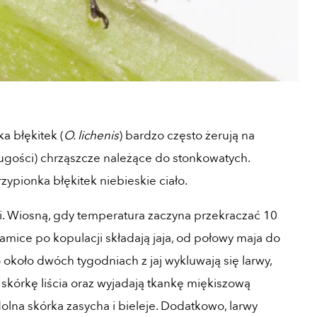
ka błękitek (
O. lichenis
) bardzo często żerują na
ługości) chrząszcze należące do stonkowatych.
pionka błękitek niebieskie ciało.
i. Wiosną, gdy temperatura zaczyna przekraczać 10
amice po kopulacji składają jaja, od połowy maja do
o około dwóch tygodniach z jaj wykluwają się larwy,
skórkę liścia oraz wyjadają tkankę miękiszową
lna skórka zasycha i bieleje. Dodatkowo, larwy