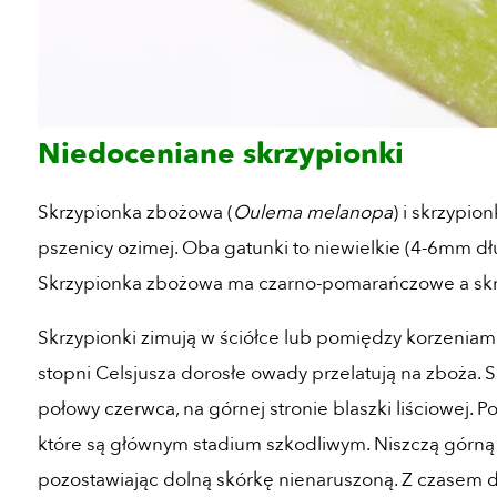
Niedoceniane skrzypionki
Skrzypionka zbożowa (
Oulema melanopa
) i skrzypion
pszenicy ozimej. Oba gatunki to niewielkie (4-6mm d
Skrzypionka zbożowa ma czarno-pomarańczowe a skrzy
Skrzypionki zimują w ściółce lub pomiędzy korzeniam
stopni Celsjusza dorosłe owady przelatują na zboża. S
połowy czerwca, na górnej stronie blaszki liściowej. P
które są głównym stadium szkodliwym. Niszczą górną 
pozostawiając dolną skórkę nienaruszoną. Z czasem do