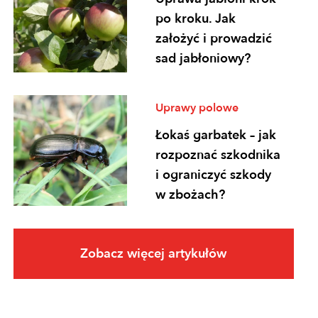
po kroku. Jak
założyć i prowadzić
sad jabłoniowy?
Uprawy polowe
Łokaś garbatek – jak
rozpoznać szkodnika
i ograniczyć szkody
w zbożach?
Uprawy polowe
Zobacz więcej artykułów
Ochrona
fungicydowa zbóż –
program zabiegów,