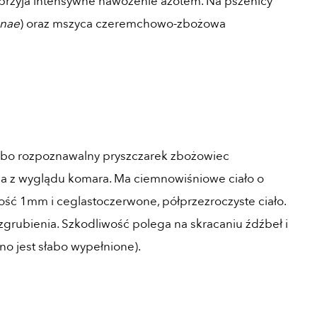
rzyja intensywne nawożenie azotem. Na pszenicy
enae
) oraz mszyca czeremchowo-zbożowa
łabo rozpoznawalny pryszczarek zbożowiec
ca z wyglądu komara. Ma ciemnowiśniowe ciało o
ść 1mm i ceglastoczerwone, półprzezroczyste ciało.
grubienia. Szkodliwość polega na skracaniu źdźbeł i
o jest słabo wypełnione).