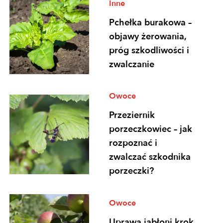
Inne
Pchełka burakowa –
objawy żerowania,
próg szkodliwości i
zwalczanie
Owoce
Przeziernik
porzeczkowiec – jak
rozpoznać i
zwalczać szkodnika
porzeczki?
Owoce
Uprawa jabłoni krok