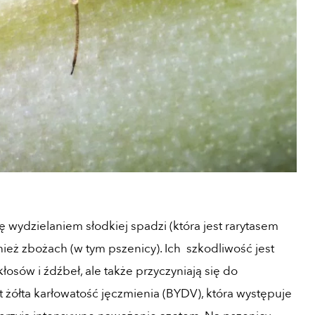
wydzielaniem słodkiej spadzi (która jest rarytasem
eż zbożach (w tym pszenicy). Ich szkodliwość jest
kłosów i źdźbeł, ale także przyczyniają się do
 żółta karłowatość jęczmienia (BYDV), która występuje