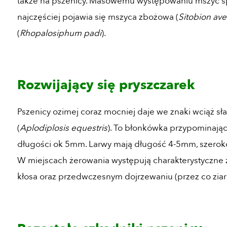
także na pszenicy. Masowemu występowaniu mszyc sp
najczęściej pojawia się mszyca zbożowa (
Sitobion av
(
Rhopalosiphum padi
).
Rozwijający się pryszczarek
Pszenicy ozimej coraz mocniej daje we znaki wciąż s
(
Aplodiplosis equestris
). To błonkówka przypominają
długości ok 5mm. Larwy mają długość 4-5mm, szeroko
W miejscach żerowania występują charakterystyczne z
kłosa oraz przedwczesnym dojrzewaniu (przez co ziarn