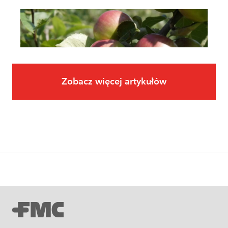
Zobacz więcej artykułów
Owoce
Uprawa jabłoni krok po kroku. Jak
założyć i prowadzić sad jabłoniowy?