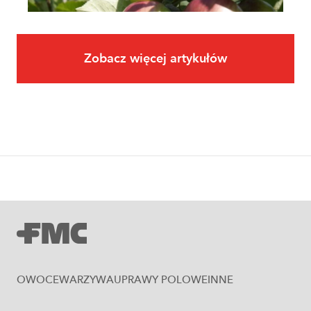
Zobacz więcej artykułów
Owoce
Uprawa jabłoni krok po kroku. Jak
założyć i prowadzić sad jabłoniowy?
OWOCE
WARZYWA
UPRAWY POLOWE
INNE