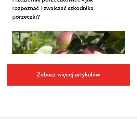
rozpoznać i zwalczać szkodnika
porzeczki?
Zobacz więcej artykułów
Owoce
Uprawa jabłoni krok po kroku. Jak
założyć i prowadzić sad jabłoniowy?