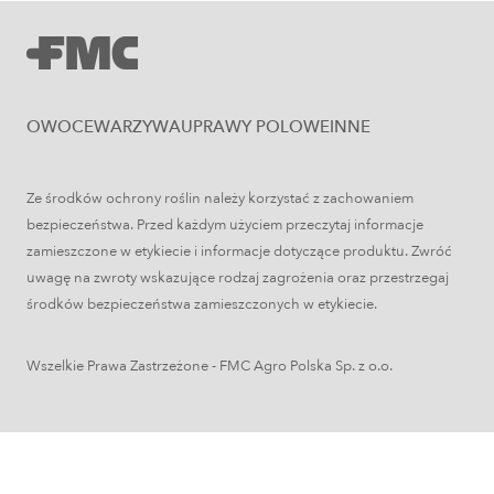
OWOCE
WARZYWA
UPRAWY POLOWE
INNE
Ze środków ochrony roślin należy korzystać z zachowaniem
Uprawy polowe
bezpieczeństwa. Przed każdym użyciem przeczytaj informacje
Łokaś garbatek – jak rozpoznać
zamieszczone w etykiecie i informacje dotyczące produktu. Zwróć
szkodnika i ograniczyć szkody w
uwagę na zwroty wskazujące rodzaj zagrożenia oraz przestrzegaj
środków bezpieczeństwa zamieszczonych w etykiecie.
zbożach?
Wszelkie Prawa Zastrzeżone - FMC Agro Polska Sp. z o.o.