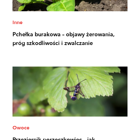
Inne
Pchełka burakowa – objawy żerowania,
próg szkodliwości i zwalczanie
Owoce
Przeziernik porzeczkowiec – jak