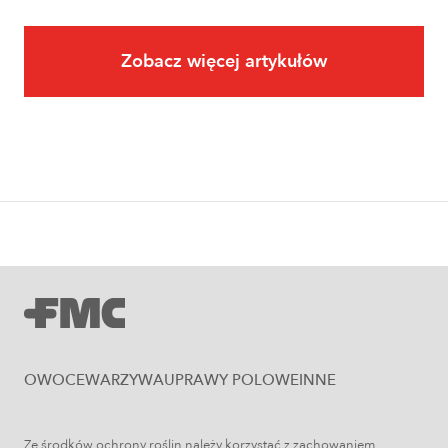
Zobacz więcej artykułów
Owoce
Uprawa jabłoni krok po kroku. Jak
założyć i prowadzić sad jabłoniowy?
OWOCE
WARZYWA
UPRAWY POLOWE
INNE
Ze środków ochrony roślin należy korzystać z zachowaniem