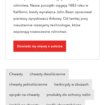
rolnictwa. Nasze początki sięgają 1883 roku w
Kalifornii, kiedy wynalazca John Bean opracował
pierwszy opryskiwacz tłokowy. Od tamtej pory
nieustannie rozwijamy technologie, które
wspierają nowoczesne rolnictwo.
Dowiedz się więcej o autorze
Chwasty
chwasty dwuliścienne
chwasty jednoliścienne
herbicydy w zbożach
opryski na chwasty
produkty do ochrony roślin
środek na chwasty
środki chwastobójcze