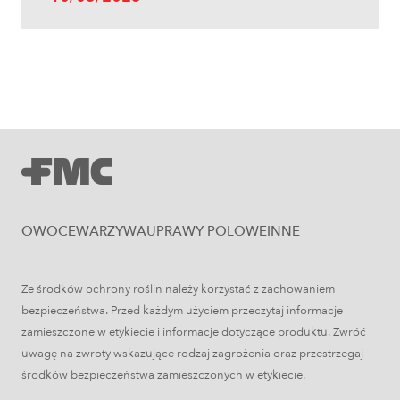
Uprawy polowe
Zboża jare – najważniejsze informacje
OWOCE
WARZYWA
UPRAWY POLOWE
INNE
Ze środków ochrony roślin należy korzystać z zachowaniem
bezpieczeństwa. Przed każdym użyciem przeczytaj informacje
zamieszczone w etykiecie i informacje dotyczące produktu. Zwróć
uwagę na zwroty wskazujące rodzaj zagrożenia oraz przestrzegaj
środków bezpieczeństwa zamieszczonych w etykiecie.