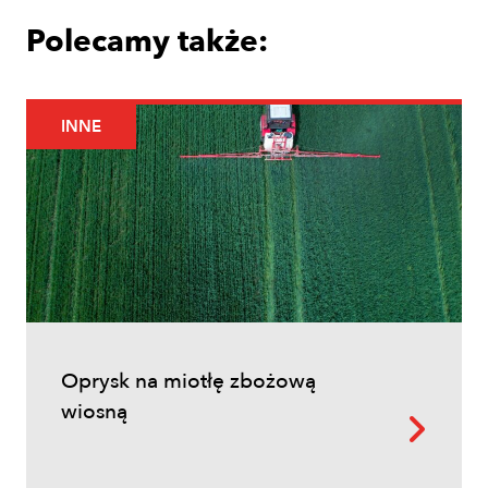
Polecamy także:
INNE
Uprawy polowe
Łokaś garbatek – jak rozpoznać
szkodnika i ograniczyć szkody w
zbożach?
Oprysk na miotłę zbożową
wiosną