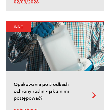
02/03/2026
Uprawy polowe
INNE
Ochrona fungicydowa zbóż – program
zabiegów, terminy i skuteczna strategia
ochrony
Opakowania po środkach
ochrony roślin – jak z nimi
postępować?
Uprawy polowe