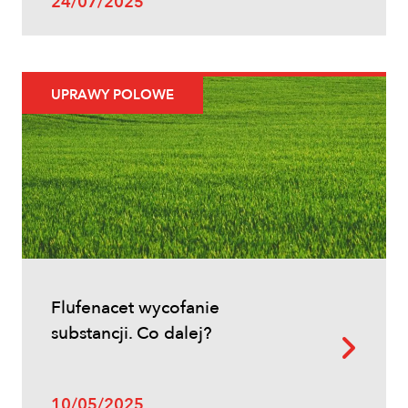
24/07/2025
Zwalczanie chwastów w zbożach
ozimych – kiedy pryskać i jakie
herbicydy wybrać?
UPRAWY POLOWE
Inne
Flufenacet wycofanie
Oprysk na miotłę zbożową wiosną
substancji. Co dalej?
10/05/2025