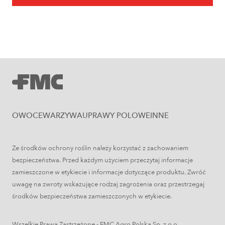
Owoce
Uprawa jabłoni krok po kroku. Jak
założyć i prowadzić sad jabłoniowy?
OWOCE
WARZYWA
UPRAWY POLOWE
INNE
Ze środków ochrony roślin należy korzystać z zachowaniem
bezpieczeństwa. Przed każdym użyciem przeczytaj informacje
zamieszczone w etykiecie i informacje dotyczące produktu. Zwróć
Uprawy polowe
uwagę na zwroty wskazujące rodzaj zagrożenia oraz przestrzegaj
środków bezpieczeństwa zamieszczonych w etykiecie.
Łokaś garbatek – jak rozpoznać
szkodnika i ograniczyć szkody w
Wszelkie Prawa Zastrzeżone - FMC Agro Polska Sp. z o.o.