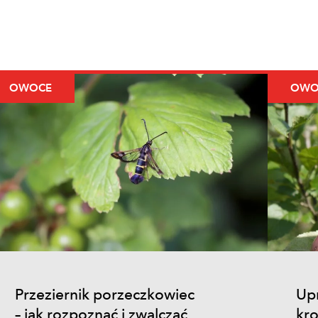
OWOCE
OWO
Przeziernik porzeczkowiec
Upr
– jak rozpoznać i zwalczać
kro