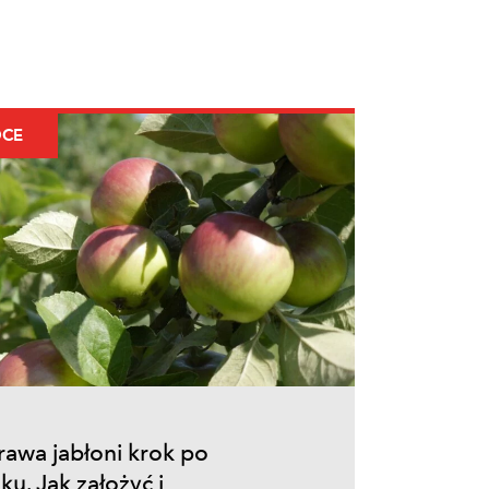
CE
awa jabłoni krok po
ku. Jak założyć i