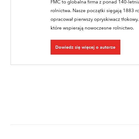
FMC to globalna firma z ponad 140-letnią
rolnictwa. Nasze początki sięgają 1883 r
opracował pierwszy opryskiwacz tłokowy.
które wspierają nowoczesne rolnictwo.
Dowiedz się więcej o autorze