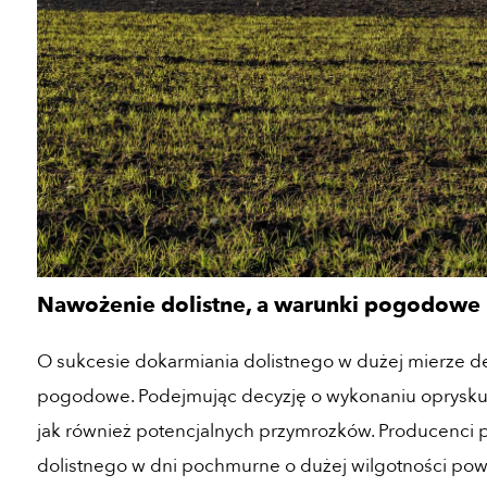
Nawożenie dolistne, a warunki pogodowe
O sukcesie dokarmiania dolistnego w dużej mierze d
pogodowe. Podejmując decyzję o wykonaniu oprysku 
jak również potencjalnych przymrozków. Producenci
dolistnego w dni pochmurne o dużej wilgotności powi