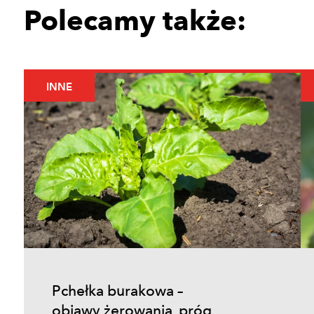
Polecamy także:
INNE
Pchełka burakowa –
objawy żerowania, próg