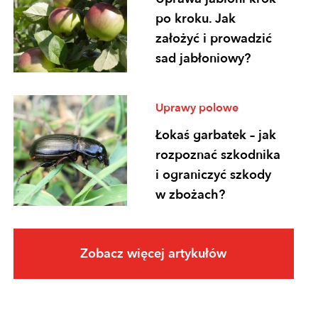
po kroku. Jak
założyć i prowadzić
sad jabłoniowy?
Uprawy polowe
Łokaś garbatek – jak
rozpoznać szkodnika
i ograniczyć szkody
w zbożach?
Uprawy polowe
Zobacz więcej artykułów
Ochrona
fungicydowa zbóż –
program zabiegów,