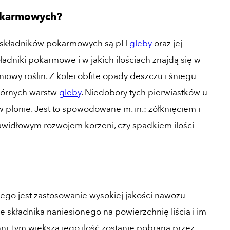
pokarmowych?
ć składników pokarmowych są pH
gleby
oraz jej
adniki pokarmowe i w jakich ilościach znajdą się w
wy roślin. Z kolei obfite opady deszczu i śniegu
 górnych warstw
gleby
. Niedobory tych pierwiastków u
w plonie. Jest to spowodowane m. in.: żółknięciem i
awidłowym rozwojem korzeni, czy spadkiem ilości
o jest zastosowanie wysokiej jakości nawozu
 składnika naniesionego na powierzchnię liścia i im
ni, tym większa jego ilość zostanie pobrana przez