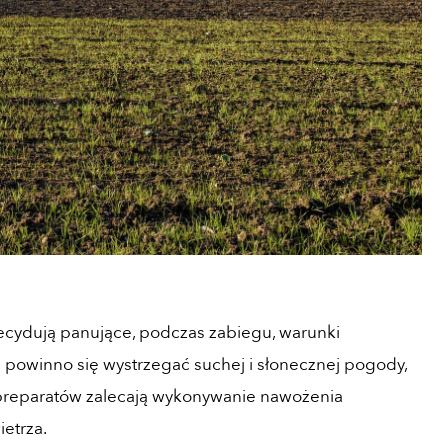
ecydują panujące, podczas zabiegu, warunki
powinno się wystrzegać suchej i słonecznej pogody,
 preparatów zalecają wykonywanie nawożenia
etrza.