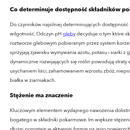
Co determinuje dostępność składników 
Do czynników najsilniej determinujących dostępnoś
wilgotność. Odczyn pH
gleby
decyduje o tym które skł
roztworze glebowym pobieranym przez system korzenio
sprzyjają zjawisku wymywania azotu, potasu i siarki z
dynamicznie rozwijających się roślin powodują straty 
usychaniem liści, zahamowaniem wzrostu zbóż, niepr
białka w ziarniakach.
Stężenie ma znaczenie
Kluczowym elementem wydajnego nawożenia dolistneg
bogatego w składniki pokarmowe. Im większe stężenie
dłużej pozostaje w aktywnej formie na jego powierzch