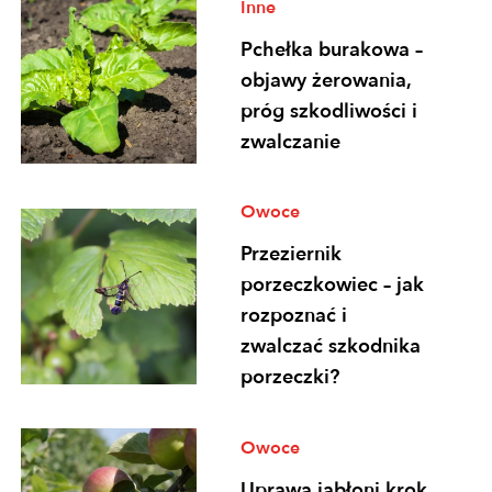
Inne
Pchełka burakowa –
objawy żerowania,
próg szkodliwości i
zwalczanie
Owoce
Przeziernik
porzeczkowiec – jak
rozpoznać i
zwalczać szkodnika
porzeczki?
Owoce
Uprawa jabłoni krok