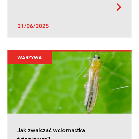
Uprawy polowe
21/06/2025
Zwalczanie chwastów w zbożach
ozimych – kiedy pryskać i jakie
herbicydy wybrać?
WARZYWA
Inne
Jak zwalczać wciornastka
Oprysk na miotłę zbożową wiosną