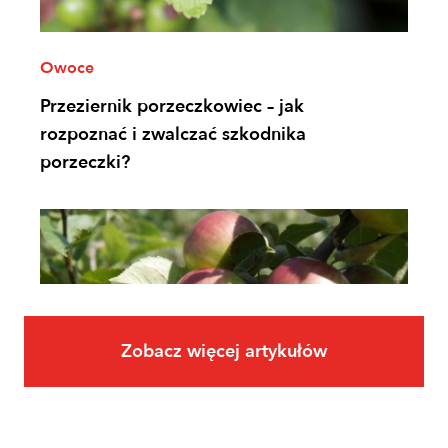
Owoce
Przeziernik porzeczkowiec – jak
rozpoznać i zwalczać szkodnika
porzeczki?
Zobacz więcej artykułów
Owoce
Uprawa jabłoni krok po kroku. Jak