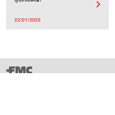
tytoniowca?
22/01/2025
Uprawy polowe
Zboża jare – najważniejsze informacje
OWOCE
WARZYWA
UPRAWY POLOWE
INNE
Ze środków ochrony roślin należy korzystać z zachowaniem
bezpieczeństwa. Przed każdym użyciem przeczytaj informacje