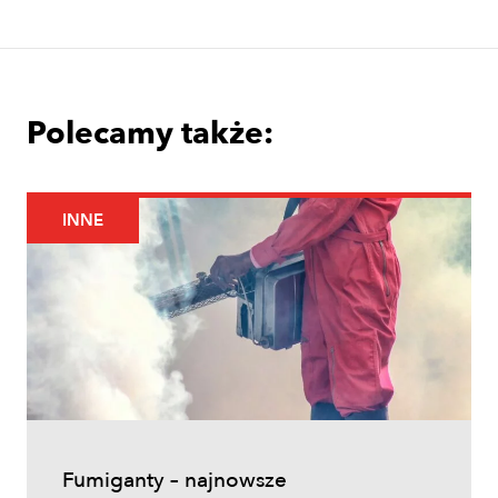
założyć i prowadzić sad jabłoniowy?
Polecamy także:
INNE
Uprawy polowe
Łokaś garbatek – jak rozpoznać
szkodnika i ograniczyć szkody w
zbożach?
Fumiganty – najnowsze