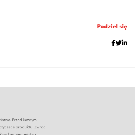
Podziel się
eństwa. Przed każdym
dotyczące produktu. Zwróć
odków bezpieczeństwa