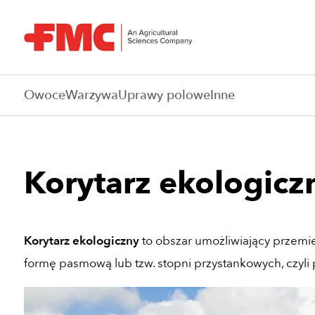
Owoce
Warzywa
Uprawy polowe
Inne
Korytarz ekologicz
Korytarz ekologiczny
to obszar umożliwiający przemie
formę pasmową lub tzw. stopni przystankowych, czyl