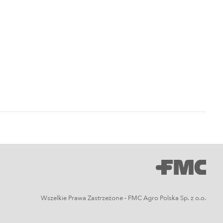
terminy i skuteczna
strategia ochrony
Uprawy polowe
Zwalczanie
chwastów w
zbożach ozimych –
kiedy pryskać i jakie
herbicydy wybrać?
Inne
Oprysk na miotłę
zbożową wiosną
Wszelkie Prawa Zastrzeżone - FMC Agro Polska Sp. z o.o.