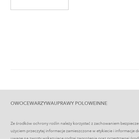
OWOCE
WARZYWA
UPRAWY POLOWE
INNE
Ze środków ochrony roślin należy korzystać z zachowaniem bezpiecz
użyciem przeczytaj informacje zamieszczone w etykiecie i informacje 
uwagę na zwroty wskazujące rodzaj zagrożenia oraz przestrzegaj śr