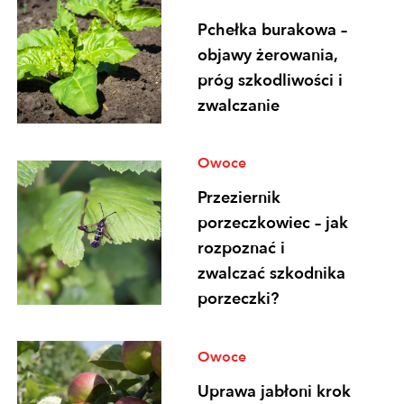
Pchełka burakowa –
objawy żerowania,
próg szkodliwości i
zwalczanie
Owoce
Przeziernik
porzeczkowiec – jak
rozpoznać i
zwalczać szkodnika
porzeczki?
Owoce
Uprawa jabłoni krok