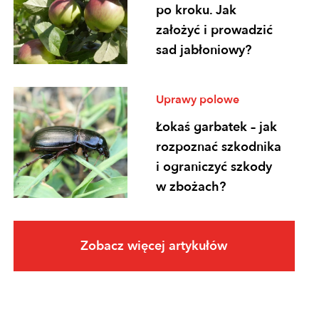
po kroku. Jak
założyć i prowadzić
sad jabłoniowy?
Uprawy polowe
Łokaś garbatek – jak
rozpoznać szkodnika
i ograniczyć szkody
w zbożach?
Uprawy polowe
Zobacz więcej artykułów
Ochrona
fungicydowa zbóż –
program zabiegów,