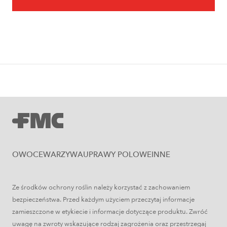
Owoce
Uprawa jabłoni krok po kroku. Jak
założyć i prowadzić sad jabłoniowy?
OWOCE
WARZYWA
UPRAWY POLOWE
INNE
Ze środków ochrony roślin należy korzystać z zachowaniem
Uprawy polowe
bezpieczeństwa. Przed każdym użyciem przeczytaj informacje
Łokaś garbatek – jak rozpoznać
zamieszczone w etykiecie i informacje dotyczące produktu. Zwróć
szkodnika i ograniczyć szkody w
uwagę na zwroty wskazujące rodzaj zagrożenia oraz przestrzegaj