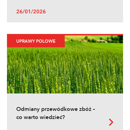
26/01/2026
Uprawy polowe
UPRAWY POLOWE
Ochrona fungicydowa zbóż – program
zabiegów, terminy i skuteczna strategia
ochrony
Odmiany przewódkowe zbóż –
co warto wiedzieć?