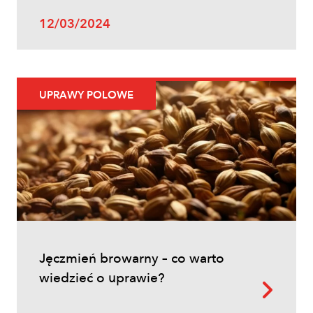
Uprawy polowe
12/03/2024
Zwalczanie chwastów w zbożach
ozimych – kiedy pryskać i jakie
herbicydy wybrać?
UPRAWY POLOWE
Inne
Jęczmień browarny – co warto
Oprysk na miotłę zbożową wiosną
wiedzieć o uprawie?