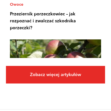
Owoce
Przeziernik porzeczkowiec – jak
rozpoznać i zwalczać szkodnika
porzeczki?
Zobacz więcej artykułów
Owoce
Uprawa jabłoni krok po kroku. Jak
założyć i prowadzić sad jabłoniowy?