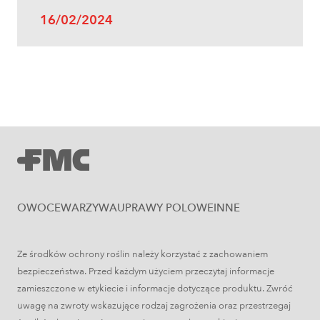
16/02/2024
Uprawy polowe
Zboża jare – najważniejsze informacje
OWOCE
WARZYWA
UPRAWY POLOWE
INNE
Ze środków ochrony roślin należy korzystać z zachowaniem
bezpieczeństwa. Przed każdym użyciem przeczytaj informacje
zamieszczone w etykiecie i informacje dotyczące produktu. Zwróć
uwagę na zwroty wskazujące rodzaj zagrożenia oraz przestrzegaj