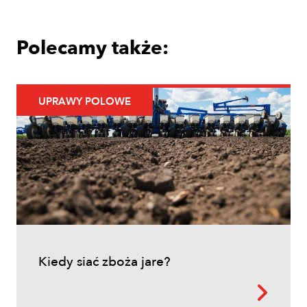
Polecamy także:
UPRAWY POLOWE
Uprawy polowe
Łokaś garbatek – jak rozpoznać
szkodnika i ograniczyć szkody w
zbożach?
Kiedy siać zboża jare?