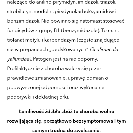
należące do anilino-pirymidyn, imidazoli, triazoli,
strobiluryn, morfolin, pirydynokarboksyamidów i
benzimidazoli. Nie powinno się natomiast stosować
fungicydów z grupy B1 (benzymidazole). To m.in.
tiofanat metylu i karbendazym (często znajdujące
się w preparatach „dedykowanych”
Oculimacula
yallundae)
. Patogen jest na nie odporny.
Profilaktycznie z chorobą walczy się przez
prawidłowe zmianowanie, uprawę odmian o
podwyższonej odporności oraz wykonanie
podorywki i dokładnej orki.
Łamliwość źdźbła zbóż to choroba wolno
rozwijająca się, początkowo bezsymptomowa i tym
samym trudna do zwalczania.