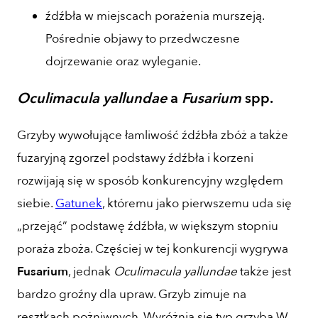
źdźbła w miejscach porażenia murszeją.
Pośrednie objawy to przedwczesne
dojrzewanie oraz wyleganie.
Oculimacula yallundae
a
Fusarium
spp.
Grzyby wywołujące łamliwość źdźbła zbóż a także
fuzaryjną zgorzel podstawy źdźbła i korzeni
rozwijają się w sposób konkurencyjny względem
siebie.
Gatunek
, któremu jako pierwszemu uda się
„przejąć” podstawę źdźbła, w większym stopniu
poraża zboża. Częściej w tej konkurencji wygrywa
Fusarium
, jednak
Oculimacula yallundae
także jest
bardzo groźny dla upraw. Grzyb zimuje na
resztkach pożniwnych. Wyróżnia się typ grzyba W