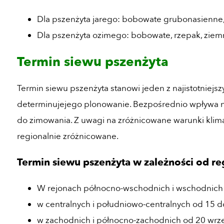
Dla pszenżyta jarego: bobowate grubonasienne, 
Dla pszenżyta ozimego: bobowate, rzepak, ziem
Termin siewu pszenżyta
Termin siewu pszenżyta stanowi jeden z najistotniejs
determinujejego plonowanie. Bezpośrednio wpływa na
do zimowania. Z uwagi na zróżnicowane warunki klima
regionalnie zróżnicowane.
Termin siewu pszenżyta w zależności od re
W rejonach północno-wschodnich i wschodnich P
w centralnych i południowo-centralnych od 15 d
w zachodnich i północno-zachodnich od 20 wrze