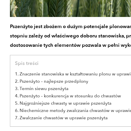
Pszenżyto jest zbożem o dużym potencjale plonowa
stopniu zależy od właściwego doboru stanowiska, p
dostosowanie tych elementów pozwala w pełni wyko
Spis treści
Znaczenie stanowiska w kształtowaniu plonu w uprawi
Pszenżyto – najlepsze przedplony
Termin siewu pszenżyta
Pszenżyto – konkurencja w stosunku do chwastów
Najgroźniejsze chwasty w uprawie pszenżyta
Niechemiczne metody zwalczania chwastów w uprawie
Zwalczanie chwastów w uprawie pszenżyta