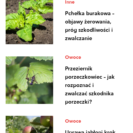
Inne
Pchełka burakowa –
objawy żerowania,
próg szkodliwości i
zwalczanie
Owoce
Przeziernik
porzeczkowiec – jak
rozpoznać i
zwalczać szkodnika
porzeczki?
Owoce
Uprawa jabłoni krok