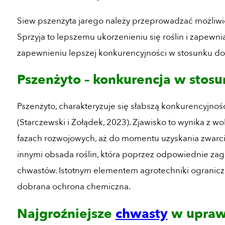
Siew pszenżyta jarego należy przeprowadzać możliwie
Sprzyja to lepszemu ukorzenieniu się roślin i zapewni
zapewnieniu lepszej konkurencyjności w stosunku d
Pszenżyto – konkurencja w stos
Pszenżyto, charakteryzuje się słabszą konkurencyjn
(Starczewski i Żołądek, 2023). Zjawisko to wynika z 
fazach rozwojowych, aż do momentu uzyskania zwarci
innymi obsada roślin, która poprzez odpowiednie za
chwastów. Istotnym elementem agrotechniki ogranicz
dobrana ochrona chemiczna.
Najgroźniejsze
chwasty
w upraw