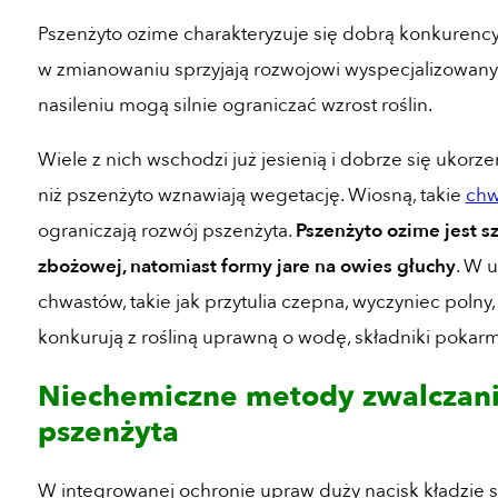
Pszenżyto ozime charakteryzuje się dobrą konkurenc
w zmianowaniu sprzyjają rozwojowi wyspecjalizowany
nasileniu mogą silnie ograniczać wzrost roślin.
Wiele z nich wschodzi już jesienią i dobrze się ukorz
niż pszenżyto wznawiają wegetację. Wiosną, takie
chw
ograniczają rozwój pszenżyta.
Pszenżyto ozime jest 
zbożowej, natomiast formy jare na owies głuchy
. W 
chwastów, takie jak przytulia czepna, wyczyniec polny,
konkurują z rośliną uprawną o wodę, składniki pokarmo
Niechemiczne metody zwalczan
pszenżyta
W integrowanej ochronie upraw duży nacisk kładzie 