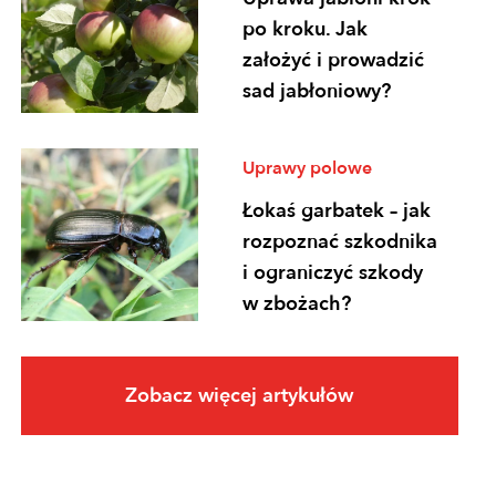
po kroku. Jak
założyć i prowadzić
sad jabłoniowy?
Uprawy polowe
Łokaś garbatek – jak
rozpoznać szkodnika
i ograniczyć szkody
w zbożach?
Uprawy polowe
Zobacz więcej artykułów
Ochrona
fungicydowa zbóż –
program zabiegów,