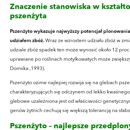
Znaczenie stanowiska w kształt
pszenżyta
Pszenżyto wykazuje najwyższy potencjał plonowania
udziałem zbóż.
Wraz ze wzrostem udziału zbóż w zmia
udziale zbóż spadek ten może wynosić około 12 proc.
uprawiane po roślinach motylkowatych może zwiększyć 
Domska ,1993).
Pszenżyto ozime najlepiej rozwija się na glebach psz
charakteryzujących się odczynem od lekko kwaśnego 
glebowe uzależniona jest od właściwości genetyczn
genów żytnich cechują się większą tolerancją na słab
Pszenżyto – najlepsze przed