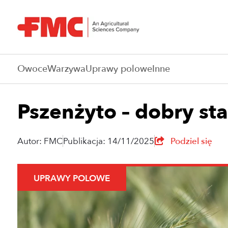
Owoce
Warzywa
Uprawy polowe
Inne
Pszenżyto – dobry st
Autor: FMC
Publikacja: 14/11/2025
Podziel się
UPRAWY POLOWE