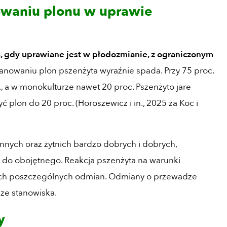
owaniu plonu w uprawie
, gdy uprawiane jest w płodozmianie, z ograniczonym
nowaniu plon pszenżyta wyraźnie spada. Przy 75 proc.
, a w monokulturze nawet 20 proc. Pszenżyto jare
plon do 20 proc. (Horoszewicz i in., 2025 za Koc i
ennych oraz żytnich bardzo dobrych i dobrych,
do obojętnego. Reakcja pszenżyta na warunki
ych poszczególnych odmian. Odmiany o przewadze
sze stanowiska.
plony