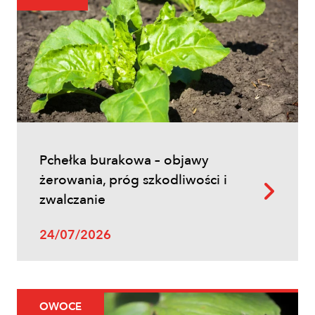
Uprawy polowe
Łokaś garbatek – jak rozpoznać
szkodnika i ograniczyć szkody w
zbożach?
Pchełka burakowa – objawy
żerowania, próg szkodliwości i
zwalczanie
24/07/2026
Uprawy polowe
OWOCE