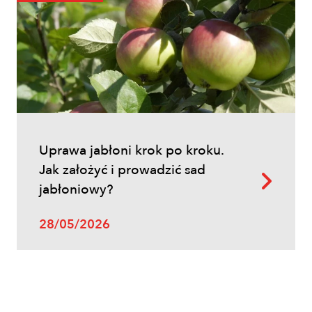
Inne
Uprawa jabłoni krok po kroku.
Oprysk na miotłę zbożową wiosną
Jak założyć i prowadzić sad
jabłoniowy?
28/05/2026