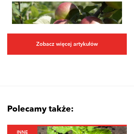
Zobacz więcej artykułów
Owoce
Uprawa jabłoni krok po kroku. Jak
założyć i prowadzić sad jabłoniowy?
Polecamy także:
INNE