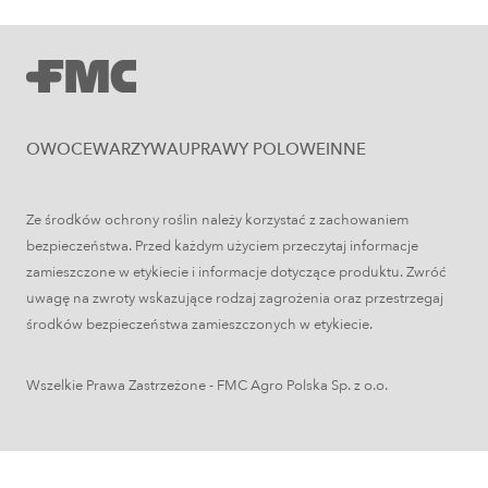
Uprawy polowe
Zboża jare – najważniejsze informacje
OWOCE
WARZYWA
UPRAWY POLOWE
INNE
Ze środków ochrony roślin należy korzystać z zachowaniem
bezpieczeństwa. Przed każdym użyciem przeczytaj informacje
zamieszczone w etykiecie i informacje dotyczące produktu. Zwróć
uwagę na zwroty wskazujące rodzaj zagrożenia oraz przestrzegaj
środków bezpieczeństwa zamieszczonych w etykiecie.
Wszelkie Prawa Zastrzeżone - FMC Agro Polska Sp. z o.o.