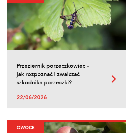
Ochrona fungicydowa zbóż – program
zabiegów, terminy i skuteczna strategia
ochrony
Przeziernik porzeczkowiec –
jak rozpoznać i zwalczać
szkodnika porzeczki?
Uprawy polowe
22/06/2026
Zwalczanie chwastów w zbożach
ozimych – kiedy pryskać i jakie
herbicydy wybrać?
OWOCE