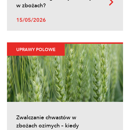
w zbożach?
15/05/2026
Uprawy polowe
UPRAWY POLOWE
Ochrona fungicydowa zbóż – program
zabiegów, terminy i skuteczna strategia
ochrony
Zwalczanie chwastów w
zbożach ozimych – kiedy