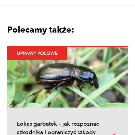
założyć i prowadzić sad jabłoniowy?
Polecamy także:
UPRAWY POLOWE
Uprawy polowe
Łokaś garbatek – jak rozpoznać
szkodnika i ograniczyć szkody w
zbożach?
Łokaś garbatek – jak rozpoznać
szkodnika i ograniczyć szkody