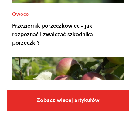
Owoce
Przeziernik porzeczkowiec – jak
rozpoznać i zwalczać szkodnika
porzeczki?
Zobacz więcej artykułów
Owoce
Uprawa jabłoni krok po kroku. Jak