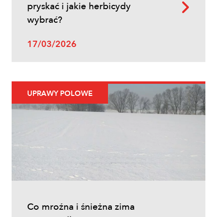
pryskać i jakie herbicydy
wybrać?
Uprawy polowe
Zwalczanie chwastów w zbożach
17/03/2026
ozimych – kiedy pryskać i jakie
herbicydy wybrać?
UPRAWY POLOWE
Inne
Oprysk na miotłę zbożową wiosną
Co mroźna i śnieżna zima