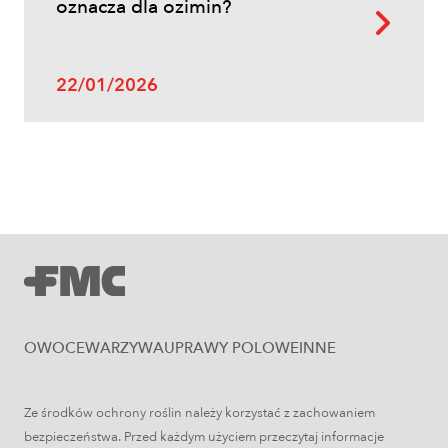
oznacza dla ozimin?
22/01/2026
Uprawy polowe
Zboża jare – najważniejsze informacje
OWOCE
WARZYWA
UPRAWY POLOWE
INNE
Ze środków ochrony roślin należy korzystać z zachowaniem
bezpieczeństwa. Przed każdym użyciem przeczytaj informacje