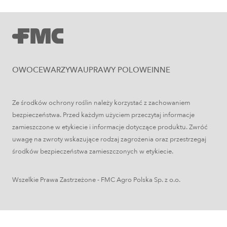
założyć i prowadzić sad jabłoniowy?
OWOCE
WARZYWA
UPRAWY POLOWE
INNE
Ze środków ochrony roślin należy korzystać z zachowaniem
bezpieczeństwa. Przed każdym użyciem przeczytaj informacje
zamieszczone w etykiecie i informacje dotyczące produktu. Zwróć
Uprawy polowe
uwagę na zwroty wskazujące rodzaj zagrożenia oraz przestrzegaj
środków bezpieczeństwa zamieszczonych w etykiecie.
Łokaś garbatek – jak rozpoznać
szkodnika i ograniczyć szkody w
Wszelkie Prawa Zastrzeżone - FMC Agro Polska Sp. z o.o.
zbożach?