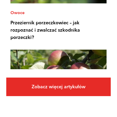
Owoce
Przeziernik porzeczkowiec – jak
rozpoznać i zwalczać szkodnika
porzeczki?
Zobacz więcej artykułów
Owoce
Uprawa jabłoni krok po kroku. Jak