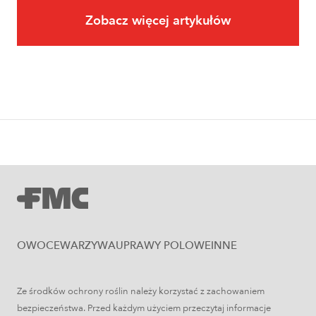
Zobacz więcej artykułów
Owoce
Uprawa jabłoni krok po kroku. Jak
założyć i prowadzić sad jabłoniowy?
OWOCE
WARZYWA
UPRAWY POLOWE
INNE
Ze środków ochrony roślin należy korzystać z zachowaniem
Uprawy polowe
bezpieczeństwa. Przed każdym użyciem przeczytaj informacje