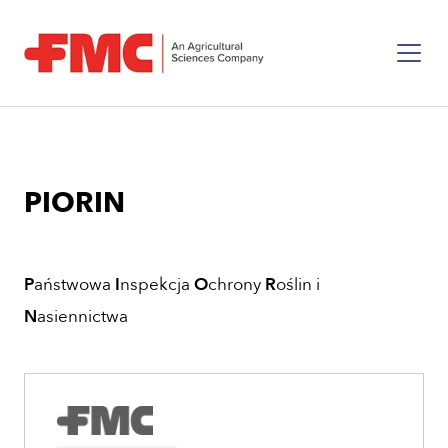
PIORIN
P
aństwowa
I
nspekcja
O
chrony
R
oślin i
N
asiennictwa