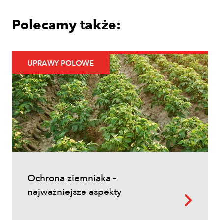
Polecamy także:
UPRAWY POLOWE
Uprawy polowe
Łokaś garbatek – jak rozpoznać
szkodnika i ograniczyć szkody w
zbożach?
Ochrona ziemniaka –
najważniejsze aspekty