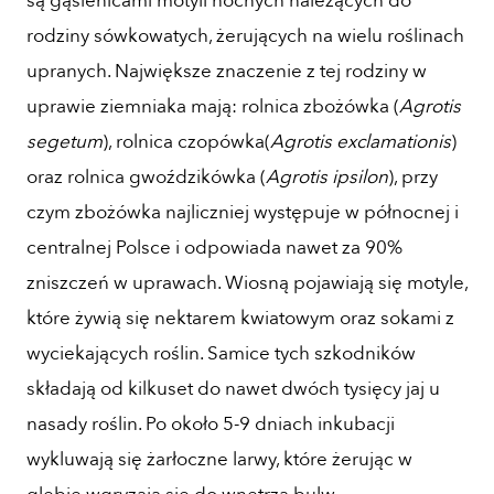
są gąsienicami motyli nocnych należących do
rodziny sówkowatych, żerujących na wielu roślinach
upranych. Największe znaczenie z tej rodziny w
uprawie ziemniaka mają: rolnica zbożówka (
Agrotis
segetum
), rolnica czopówka(
Agrotis exclamationis
)
oraz rolnica gwoździkówka (
Agrotis ipsilon
), przy
czym zbożówka najliczniej występuje w północnej i
centralnej Polsce i odpowiada nawet za 90%
zniszczeń w uprawach. Wiosną pojawiają się motyle,
które żywią się nektarem kwiatowym oraz sokami z
wyciekających roślin. Samice tych szkodników
składają od kilkuset do nawet dwóch tysięcy jaj u
nasady roślin. Po około 5-9 dniach inkubacji
wykluwają się żarłoczne larwy, które żerując w