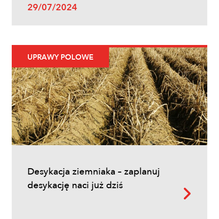
Uprawy polowe
29/07/2024
Zwalczanie chwastów w zbożach
ozimych – kiedy pryskać i jakie
herbicydy wybrać?
UPRAWY POLOWE
Inne
Desykacja ziemniaka – zaplanuj
Oprysk na miotłę zbożową wiosną
desykację naci już dziś