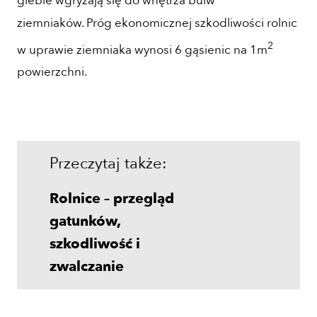
glebie wgryzają się do wnętrza bulw
ziemniaków. Próg ekonomicznej szkodliwości rolnic
2
w uprawie ziemniaka wynosi 6 gąsienic na 1m
powierzchni.
Przeczytaj także:
Rolnice – przegląd
gatunków,
szkodliwość i
zwalczanie