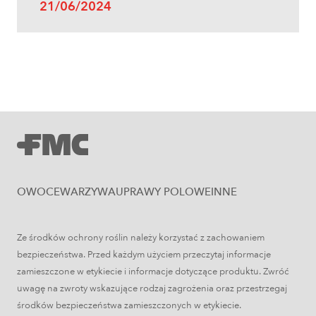
21/06/2024
Uprawy polowe
Zboża jare – najważniejsze informacje
OWOCE
WARZYWA
UPRAWY POLOWE
INNE
Ze środków ochrony roślin należy korzystać z zachowaniem
bezpieczeństwa. Przed każdym użyciem przeczytaj informacje
zamieszczone w etykiecie i informacje dotyczące produktu. Zwróć
uwagę na zwroty wskazujące rodzaj zagrożenia oraz przestrzegaj
środków bezpieczeństwa zamieszczonych w etykiecie.