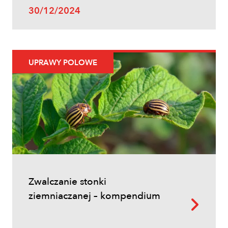
30/12/2024
Uprawy polowe
UPRAWY POLOWE
Ochrona fungicydowa zbóż – program
zabiegów, terminy i skuteczna strategia
ochrony
Zwalczanie stonki
ziemniaczanej – kompendium