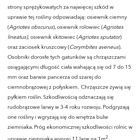
strony sprężykowatych za najwięcej szkód w
uprawie tej rośliny odpowiadają: osiewnik ciemny
(
Agriotes obscurus
), osiewnik rolowiec (
Agriotes
lineatus)
,
osiewnik skitowiec (
Agriotes sputator
)
oraz zaciosek kruszcowy (
Corymbites aveneus
).
Osobniki dorosłe tych gatunków są chrząszczami
osiągającymi długość ciała wahającą się od 7 do 15
mm oraz barwie pancerza od szarej do
ciemnobrązowej z połyskiem. Chrząszcze żywią się
pyłkiem roślin. Szkodliwością odznaczają się
rudobrązowe larwy w 3-4 roku rozwoju. Podgryzają
one rośliny i wgryzają się do wnętrza bulw
ziemniaka. Próg ekonomicznej szkodliwości rolnic w
2
uprawie ziemniaka wynosi 11 larw na 1m