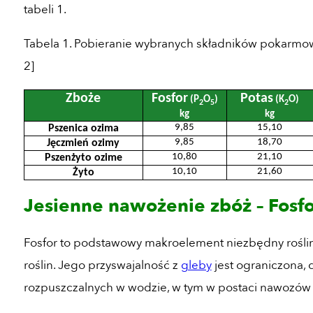
tabeli 1.
Tabela 1. Pobieranie wybranych składników pokarmow
2]
Zboże
Fosfor
Potas
(P
O
)
(K
O)
2
5
2
kg
kg
9,85
15,10
Pszenica ozima
9,85
18,70
Jęczmień ozimy
10,80
21,10
Pszenżyto ozime
10,10
21,60
Żyto
Jesienne nawożenie zbóż – Fosfo
Fosfor to podstawowy makroelement niezbędny roślin
roślin. Jego przyswajalność z
gleby
jest ograniczona, 
rozpuszczalnych w wodzie, w tym w postaci nawozów