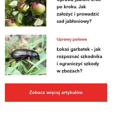
po kroku. Jak
założyć i prowadzić
sad jabłoniowy?
Uprawy polowe
Łokaś garbatek – jak
rozpoznać szkodnika
i ograniczyć szkody
w zbożach?
Uprawy polowe
Zobacz więcej artykułów
Ochrona
fungicydowa zbóż –
program zabiegów,