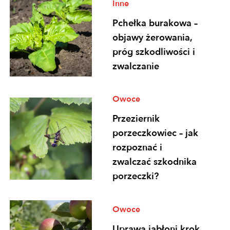
Inne
Pchełka burakowa –
objawy żerowania,
próg szkodliwości i
zwalczanie
Owoce
Przeziernik
porzeczkowiec – jak
rozpoznać i
zwalczać szkodnika
porzeczki?
Owoce
Uprawa jabłoni krok