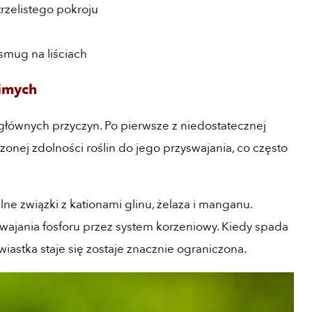
trzelistego pokroju
smug na liściach
zimych
łównych przyczyn. Po pierwsze z niedostatecznej
czonej zdolności roślin do jego przyswajania, co często
e związki z kationami glinu, żelaza i manganu.
jania fosforu przez system korzeniowy. Kiedy spada
wiastka staje się zostaje znacznie ograniczona.