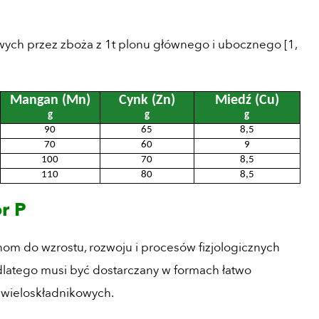
ych przez zboża z 1t plonu głównego i ubocznego [1,
M
angan
(Mn)
C
ynk
(Zn)
Miedź
(Cu)
g
g
g
90
65
8,5
70
60
9
100
70
8,5
110
80
8,5
r P
om do wzrostu, rozwoju i procesów fizjologicznych
dlatego musi być dostarczany w formach łatwo
 wieloskładnikowych.