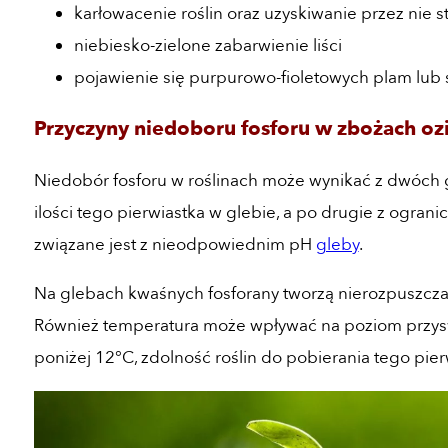
karłowacenie roślin oraz uzyskiwanie przez nie s
niebiesko-zielone zabarwienie liści
pojawienie się purpurowo-fioletowych plam lub 
Przyczyny niedoboru fosforu w zbożach o
Niedobór fosforu w roślinach może wynikać z dwóch g
ilości tego pierwiastka w glebie, a po drugie z ograni
związane jest z nieodpowiednim pH
gleby
.
Na glebach kwaśnych fosforany tworzą nierozpuszczaln
Również temperatura może wpływać na poziom przyswa
poniżej 12°C, zdolność roślin do pobierania tego pier