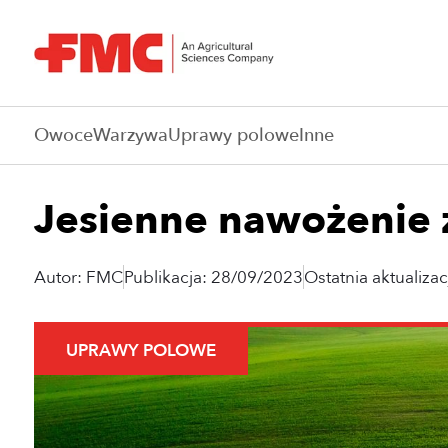
Owoce
Warzywa
Uprawy polowe
Inne
Jesienne nawożenie z
Autor: FMC
Publikacja: 28/09/2023
Ostatnia aktualiza
UPRAWY POLOWE