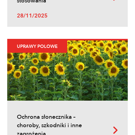
stosowania
28/11/2025
Uprawy polowe
UPRAWY POLOWE
Ochrona fungicydowa zbóż – program
zabiegów, terminy i skuteczna strategia
ochrony
Ochrona słonecznika –
choroby, szkodniki i inne
zagrożenia