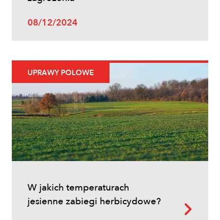
Uprawy polowe
08/12/2024
Zwalczanie chwastów w zbożach
ozimych – kiedy pryskać i jakie
herbicydy wybrać?
UPRAWY POLOWE
Inne
W jakich temperaturach
Oprysk na miotłę zbożową wiosną
jesienne zabiegi herbicydowe?