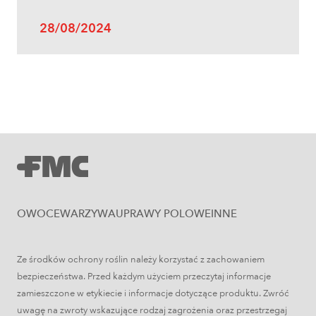
28/08/2024
Uprawy polowe
Zboża jare – najważniejsze informacje
OWOCE
WARZYWA
UPRAWY POLOWE
INNE
Ze środków ochrony roślin należy korzystać z zachowaniem
bezpieczeństwa. Przed każdym użyciem przeczytaj informacje
zamieszczone w etykiecie i informacje dotyczące produktu. Zwróć
uwagę na zwroty wskazujące rodzaj zagrożenia oraz przestrzegaj