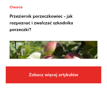
Owoce
Przeziernik porzeczkowiec – jak
rozpoznać i zwalczać szkodnika
porzeczki?
Zobacz więcej artykułów
Owoce
Uprawa jabłoni krok po kroku. Jak
założyć i prowadzić sad jabłoniowy?