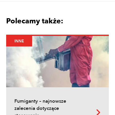
Polecamy także:
INNE
Uprawy polowe
Łokaś garbatek – jak rozpoznać
szkodnika i ograniczyć szkody w
zbożach?
Fumiganty – najnowsze
zalecenia dotyczące