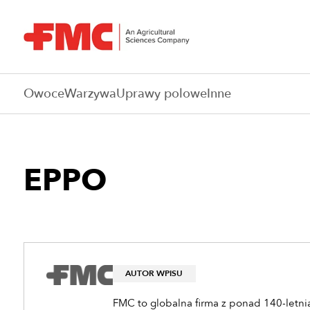
Owoce
Warzywa
Uprawy polowe
Inne
EPPO
AUTOR WPISU
FMC to globalna firma z ponad 140-letnią