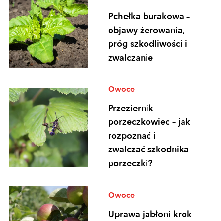
Pchełka burakowa –
objawy żerowania,
próg szkodliwości i
zwalczanie
Owoce
Przeziernik
porzeczkowiec – jak
rozpoznać i
zwalczać szkodnika
porzeczki?
Owoce
Uprawa jabłoni krok