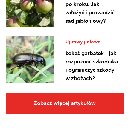
po kroku. Jak
założyć i prowadzić
sad jabłoniowy?
Uprawy polowe
Łokaś garbatek – jak
rozpoznać szkodnika
i ograniczyć szkody
w zbożach?
Uprawy polowe
Zobacz więcej artykułów
Ochrona
fungicydowa zbóż –
program zabiegów,