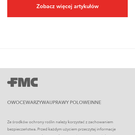
Zobacz więcej artykułów
Owoce
Uprawa jabłoni krok po kroku. Jak
założyć i prowadzić sad jabłoniowy?
OWOCE
WARZYWA
UPRAWY POLOWE
INNE
Ze środków ochrony roślin należy korzystać z zachowaniem
Uprawy polowe
bezpieczeństwa. Przed każdym użyciem przeczytaj informacje