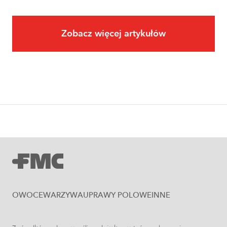
Zobacz więcej artykułów
Owoce
Uprawa jabłoni krok po kroku. Jak
założyć i prowadzić sad jabłoniowy?
OWOCE
WARZYWA
UPRAWY POLOWE
INNE