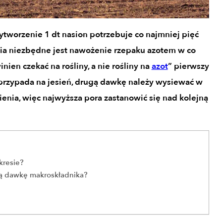
ytworzenie 1 dt nasion potrzebuje co najmniej pięć
ia niezbędne jest nawożenie rzepaku azotem w co
nien czekać na rośliny, a nie rośliny na
azot
” pierwszy
przypada na jesień, drugą dawkę należy wysiewać w
ienia, więc najwyższa pora zastanowić się nad kolejną
kresie?
ią dawkę makroskładnika?