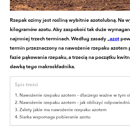
Rzepak ozimy jest rośliną wybitnie azotolubną. Na w
kilogramów azotu. Aby zaspokoić tak duże wymagan
najmniej trzech terminach. Według zasady „
azot
powi
termin przeznaczony na nawożenie rzepaku azotem 
fazie pąkowania rzepaku, a trzecią na początku kwitn
dawką tego makroskładnika.
Spis treści
Nawożenie rzepaku azotem – dlaczego ważne w tym o
Nawożenie rzepaku azotem – jak obliczyć odpowiedn
Zalety jakie ma nawożenie rzepaku azotem
Siarka wspomaga pobieranie azotu