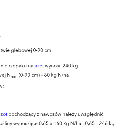
,
stwie glebowej 0-90 cm
anie rzepaku na
azot
wynosi 240 kg
wej N
(0-90 cm) – 80 kg N/ha
min
w:
azot
pochodzący z nawozów należy uwzględnić
śliny wynoszące 0,65 à 160 kg N/ha : 0,65= 246 kg