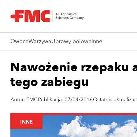
Owoce
Warzywa
Uprawy polowe
Inne
Nawożenie rzepaku az
tego zabiegu
Autor: FMC
Publikacja: 07/04/2016
Ostatnia aktualiza
INNE