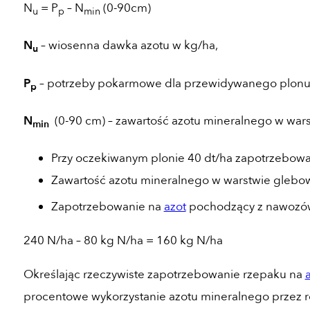
N
= P
– N
(0-90cm)
u
p
min
N
– wiosenna dawka azotu w kg/ha,
u
P
– potrzeby pokarmowe dla przewidywanego plonu
p
N
(0-90 cm) – zawartość azotu mineralnego w war
min
Przy oczekiwanym plonie 40 dt/ha zapotrzebow
Zawartość azotu mineralnego w warstwie glebo
Zapotrzebowanie na
azot
pochodzący z nawozó
240 N/ha – 80 kg N/ha = 160 kg N/ha
Określając rzeczywiste zapotrzebowanie rzepaku na
procentowe wykorzystanie azotu mineralnego przez ro