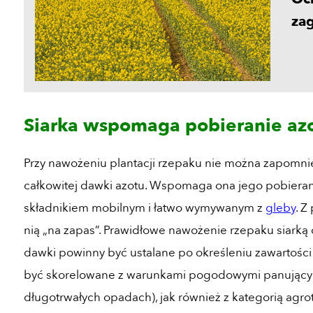
za
Siarka wspomaga pobieranie az
Przy nawożeniu plantacji rzepaku nie można zapomnie
całkowitej dawki azotu. Wspomaga ona jego pobieranie
składnikiem mobilnym i łatwo wymywanym z
gleby
. Z
nią „na zapas”. Prawidłowe nawożenie rzepaku siarką 
dawki powinny być ustalane po określeniu zawartośc
być skorelowane z warunkami pogodowymi panującymi 
długotrwałych opadach), jak również z kategorią agr