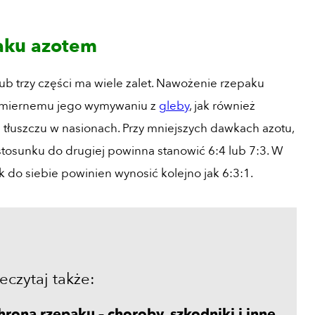
aku azotem
ub trzy części ma wiele zalet. Nawożenie rzepaku
dmiernemu jego wymywaniu z
gleby
, jak również
 tłuszczu w nasionach. Przy mniejszych dawkach azotu,
osunku do drugiej powinna stanowić 6:4 lub 7:3. W
 do siebie powinien wynosić kolejno jak 6:3:1.
eczytaj także:
rona rzepaku – choroby, szkodniki i inne