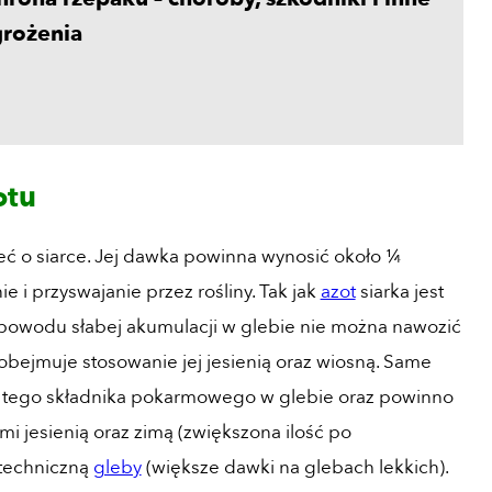
grożenia
otu
ć o siarce. Jej dawka powinna wynosić około ¼
 i przyswajanie przez rośliny. Tak jak
azot
siarka jest
 powodu słabej akumulacji w glebie nie można nawozić
obejmuje stosowanie jej jesienią oraz wiosną. Same
i tego składnika pokarmowego w glebie oraz powinno
jesienią oraz zimą (zwiększona ilość po
otechniczną
gleby
(większe dawki na glebach lekkich).