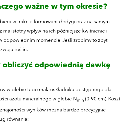
aczego ważne w tym okresie?
iera w trakcie formowania łodygi oraz na samym
z ma istotny wpływ na ich późniejsze kwitnienie i
 odpowiednim momencie. Jeśli zrobimy to zbyt
zwoju roślin.
k obliczyć odpowiednią dawkę
erw w glebie tego makroskładnika dostępnego dla
lości azotu mineralnego w glebie N
(0-90 cm). Koszt
min
ki znajomości wyników można bardzo precyzyjnie
ug równania: