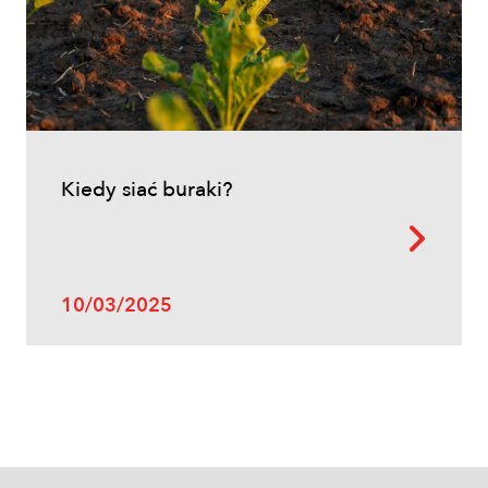
Inne
Kiedy siać buraki?
Oprysk na miotłę zbożową wiosną
10/03/2025