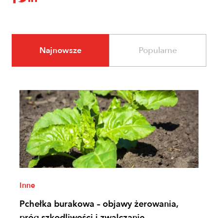
Najnowsze
Popularne
Inne
Pchełka burakowa – objawy żerowania,
próg szkodliwości i zwalczanie