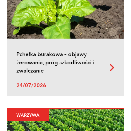
Uprawy polowe
Łokaś garbatek – jak rozpoznać
szkodnika i ograniczyć szkody w
zbożach?
Pchełka burakowa – objawy
żerowania, próg szkodliwości i
zwalczanie
24/07/2026
Uprawy polowe
WARZYWA
Ochrona fungicydowa zbóż – program