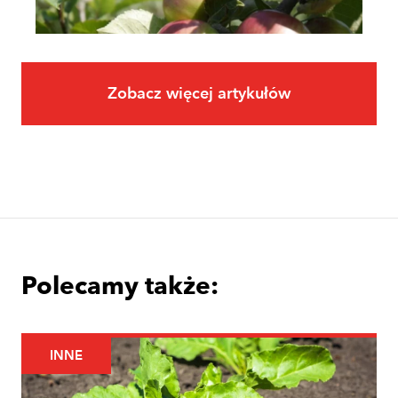
Zobacz więcej artykułów
Owoce
Uprawa jabłoni krok po kroku. Jak
założyć i prowadzić sad jabłoniowy?
Polecamy także:
INNE