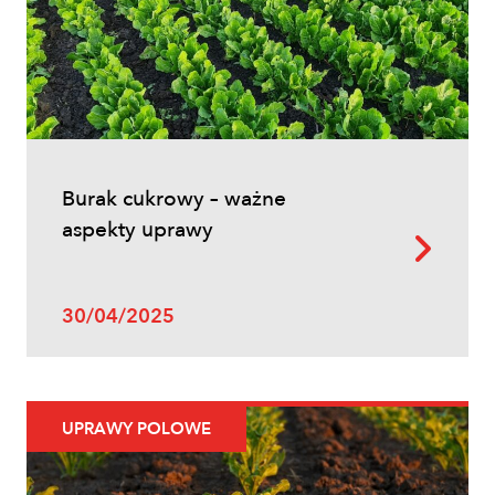
zabiegów, terminy i skuteczna strategia
ochrony
Burak cukrowy – ważne
aspekty uprawy
Uprawy polowe
30/04/2025
Zwalczanie chwastów w zbożach
ozimych – kiedy pryskać i jakie
herbicydy wybrać?
UPRAWY POLOWE