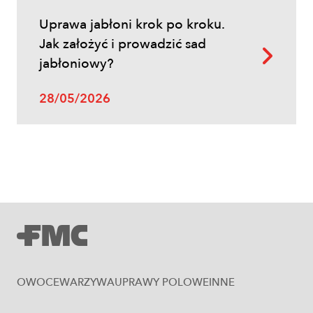
Inne
Uprawa jabłoni krok po kroku.
Oprysk na miotłę zbożową wiosną
Jak założyć i prowadzić sad
jabłoniowy?
28/05/2026
Uprawy polowe
Zboża jare – najważniejsze informacje
OWOCE
WARZYWA
UPRAWY POLOWE
INNE