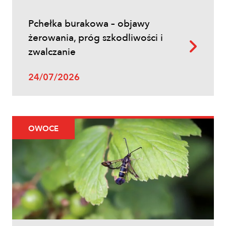
zbożach?
Pchełka burakowa – objawy
żerowania, próg szkodliwości i
zwalczanie
24/07/2026
Uprawy polowe
OWOCE
Ochrona fungicydowa zbóż – program
zabiegów, terminy i skuteczna strategia
ochrony