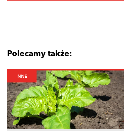
Owoce
Uprawa jabłoni krok po kroku. Jak
założyć i prowadzić sad jabłoniowy?
Polecamy także:
INNE
Uprawy polowe
Łokaś garbatek – jak rozpoznać
szkodnika i ograniczyć szkody w