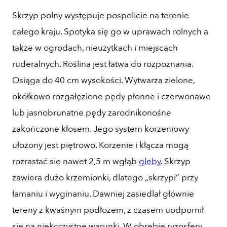
Skrzyp polny występuje pospolicie na terenie
całego kraju. Spotyka się go w uprawach rolnych a
także w ogrodach, nieużytkach i miejscach
ruderalnych. Roślina jest łatwa do rozpoznania.
Osiąga do 40 cm wysokości. Wytwarza zielone,
okółkowo rozgałęzione pędy płonne i czerwonawe
lub jasnobrunatne pędy zarodnikonośne
zakończone kłosem. Jego system korzeniowy
ułożony jest piętrowo. Korzenie i kłącza mogą
rozrastać się nawet 2,5 m wgłąb
gleby
. Skrzyp
zawiera dużo krzemionki, dlatego „skrzypi” przy
łamaniu i wyginaniu. Dawniej zasiedlał głównie
tereny z kwaśnym podłożem, z czasem uodpornił
się na niekorzystne warunki. W obrębie ryzosfery