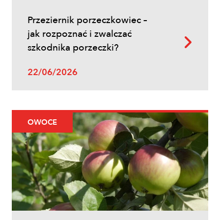
Przeziernik porzeczkowiec –
jak rozpoznać i zwalczać
szkodnika porzeczki?
Uprawy polowe
22/06/2026
Zwalczanie chwastów w zbożach
ozimych – kiedy pryskać i jakie
herbicydy wybrać?
OWOCE