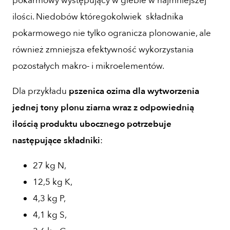
pokarmowy występujący w glebie w najmniejszej
ilości. Niedobów któregokolwiek składnika
pokarmowego nie tylko ogranicza plonowanie, ale
również zmniejsza efektywność wykorzystania
pozostałych makro- i mikroelementów.
Dla przykładu
pszenica ozima dla wytworzenia
jednej tony plonu ziarna wraz z odpowiednią
ilością produktu ubocznego potrzebuje
następujące składniki
:
27 kg N,
12,5 kg K,
4,3 kg P,
4,1 kg S,