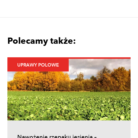
Uprawa jabłoni krok po kroku. Jak
założyć i prowadzić sad jabłoniowy?
Polecamy także:
UPRAWY POLOWE
Uprawy polowe
Łokaś garbatek – jak rozpoznać
szkodnika i ograniczyć szkody w
zbożach?
Nawożenie rzepaku jesienią –