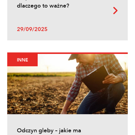
dlaczego to ważne?
Uprawy polowe
29/09/2025
Zwalczanie chwastów w zbożach
ozimych – kiedy pryskać i jakie
herbicydy wybrać?
INNE
Inne
Odczyn gleby – jakie ma