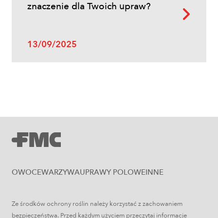
Oprysk na miotłę zbożową wiosną
znaczenie dla Twoich upraw?
13/09/2025
Uprawy polowe
Zboża jare – najważniejsze informacje
OWOCE
WARZYWA
UPRAWY POLOWE
INNE
Ze środków ochrony roślin należy korzystać z zachowaniem
bezpieczeństwa. Przed każdym użyciem przeczytaj informacje