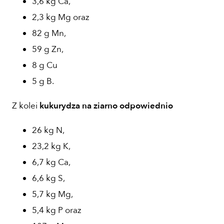
3,6 kg Ca,
2,3 kg Mg oraz
82 g Mn,
59 g Zn,
8 g Cu
5 g B.
Z kolei
kukurydza na ziarno odpowiednio
26 kg N,
23,2 kg K,
6,7 kg Ca,
6,6 kg S,
5,7 kg Mg,
5,4 kg P oraz