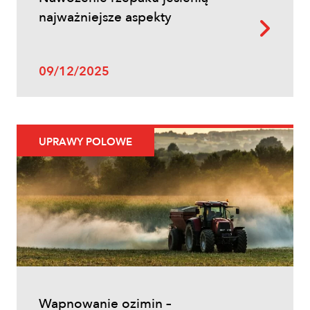
najważniejsze aspekty
09/12/2025
Uprawy polowe
UPRAWY POLOWE
Ochrona fungicydowa zbóż – program
zabiegów, terminy i skuteczna strategia
ochrony
Wapnowanie ozimin –